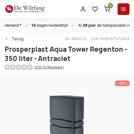
0
n Nederland.*
14
dagen bedenktijd
Al
28 jaar
de tuinspecialist
voor
Terug
Art: 4860012
EAN: 5905197372464
Prosperplast
Aqua Tower Regenton -
350 liter - Antraciet
0/10 (0 Reviews)
-20%