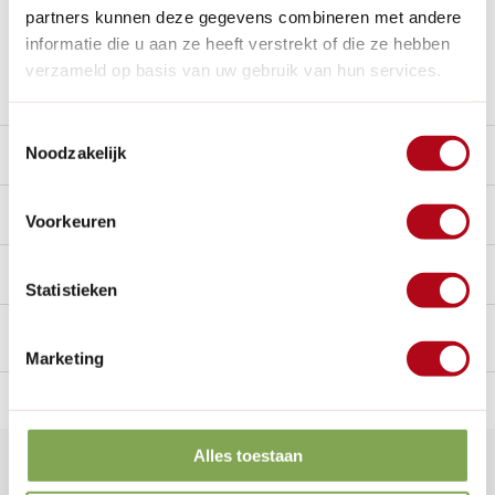
Al
28 jaar
de tuinspecialist voor tuinliefhebbers
partners kunnen deze gegevens combineren met andere
Nieuw:
Haal je bestelling in Wilnis bij ons op!
informatie die u aan ze heeft verstrekt of die ze hebben
verzameld op basis van uw gebruik van hun services.
Stel een vraag over dit product
Toestemmingsselectie
Noodzakelijk
Beschrijving
Reviews
0/10
Voorkeuren
Handig voor erbij
Statistieken
Marketing
n Nederland.*
14
dagen bedenktijd
Al
28 jaar
de tuinspecialist
voo
Alles toestaan
Klantenservice