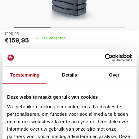
€199,95
Op voorraad
€159,95
Maak een keuze:
Levertijd: 1 - 2 werkdagen
Toestemming
Details
Over
De regenton heeft een bovengat met deksel, vier plaatsen
voor de mogelijkheid om de goot aan te sluiten en twee 3/4"
draadgaten voor een kraan of koppeling op tuinslangen.
Deze website maakt gebruik van cookies
Lees meer
We gebruiken cookies om content en advertenties te
Betaal achteraf met Riverty.
personaliseren, om functies voor social media te bieden
Groot transport:
De verzendkosten zijn €14,95 in
en om ons websiteverkeer te analyseren. Ook delen we
Nederland en €35,- in België.
informatie over uw gebruik van onze site met onze
14
dagen bedenktijd
partners voor social media, adverteren en analyse. Deze