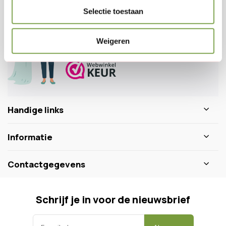
Veelgestelde vragen
Selectie toestaan
0346 218 111
info@dewiltfang.nl
Weigeren
+31 640511932
Handige links
Informatie
Contactgegevens
Schrijf je in voor de nieuwsbrief