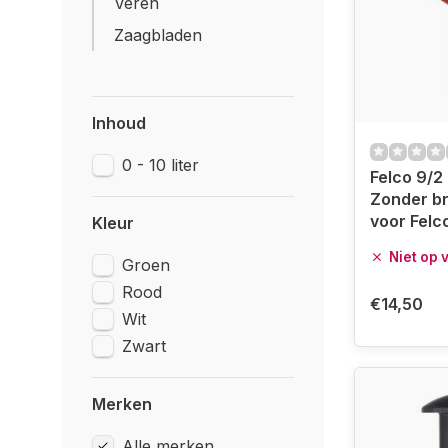
Veren
Zaagbladen
Inhoud
0 - 10 liter
Felco 9/2
Zonder b
voor Felc
Kleur
Niet op 
Groen
Rood
€14,50
Wit
Zwart
Merken
Alle merken