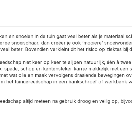
ken en snoeien in de tuin gaat veel beter als je materiaal s
erpe snoeischaar, dan creëer je ook ‘mooiere’ snoeiwonden
veel beter. Bovendien verkleint dit het risico op ziektes bij d
eedschap niet keer op keer te slijpen natuurlijk; één à twee
k, spade, schop en kantensteker kan je makkelijk met een sl
n met wat olie en maak vervolgens draaiende bewegingen ove
om het tuingereedschap in een bankschroef of werkbank vas
eedschap altijd meteen na gebruik droog en veilig op, bijvo