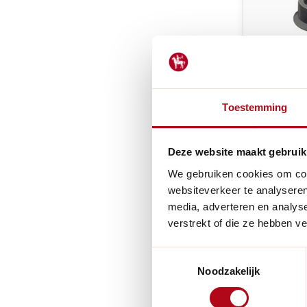
Toestemming
Felco 7/1
Voor Felco
en 13
Deze website maakt gebruik
Niet op 
We gebruiken cookies om cont
websiteverkeer te analyseren
€4,50
media, adverteren en analys
verstrekt of die ze hebben v
Toestemmingsselectie
Noodzakelijk