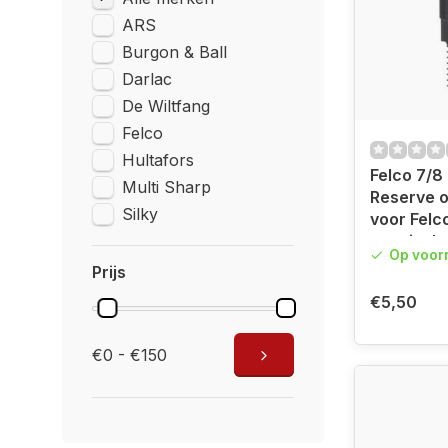
ARS
Burgon & Ball
Darlac
De Wiltfang
Felco
Hultafors
Felco 7/8 
Multi Sharp
Reserve o
Silky
voor Felc
snoeisch
Op voor
Prijs
€5,50
€0 - €150