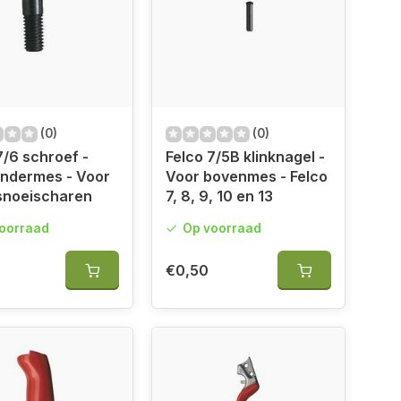
(0)
(0)
7/6 schroef -
Felco 7/5B klinknagel -
ondermes - Voor
Voor bovenmes - Felco
snoeischaren
7, 8, 9, 10 en 13
oorraad
Op voorraad
€0,50