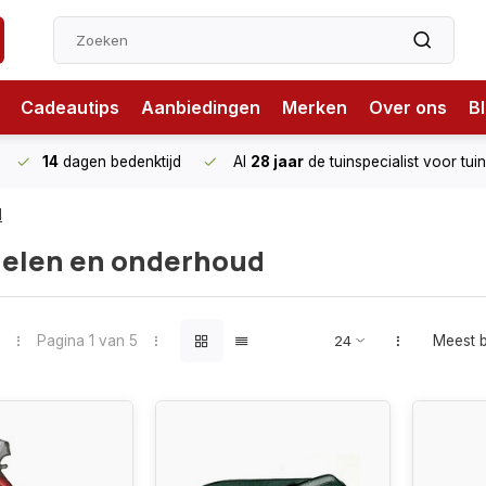
Cadeautips
Aanbiedingen
Merken
Over ons
B
14
dagen bedenktijd
Al
28 jaar
de tuinspecialist
voor tui
d
elen en onderhoud
Pagina 1 van 5
Meest 