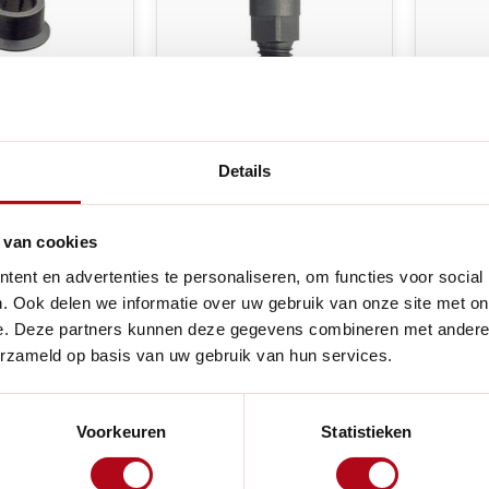
(0)
(0)
Details
0 lagerbus -
Felco 6/8 bout - Voor
Felco 
 7, 8, 9, 10
Felco 6, 11, 12 en 100
voor s
Felco 6
 van cookies
voorraad
Niet op voorraad
Niet
ent en advertenties te personaliseren, om functies voor social
. Ook delen we informatie over uw gebruik van onze site met on
€7,00
€3,00
e. Deze partners kunnen deze gegevens combineren met andere i
erzameld op basis van uw gebruik van hun services.
Voorkeuren
Statistieken