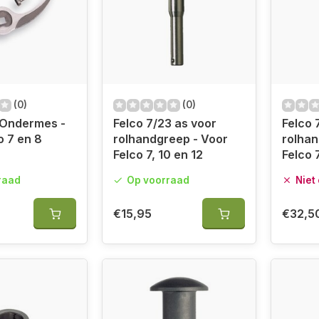
(0)
(0)
 Ondermes -
Felco 7/23 as voor
Felco 
o 7 en 8
rolhandgreep - Voor
rolhan
Felco 7, 10 en 12
Felco 
raad
Op voorraad
Niet
€15,95
€32,5