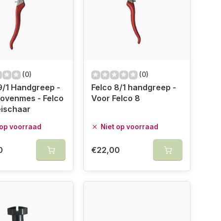
(0)
(0)
9/1 Handgreep -
Felco 8/1 handgreep -
ovenmes - Felco
Voor Felco 8
eischaar
 op voorraad
Niet op voorraad
0
€22,00