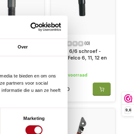
(0)
(0)
Over
6/7 schroefbout
Felco 6/6 schroef -
ector - Voor
Voor Felco 6, 11, 12 en
, 11, 12, 100
100
 op voorraad
Op voorraad
 media te bieden en om ons
ze partners voor social
€3,00
nformatie die u aan ze heeft
9,6
Marketing