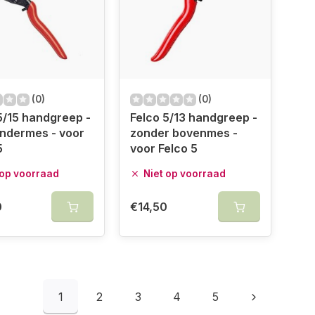
(0)
(0)
5/15 handgreep -
Felco 5/13 handgreep -
ndermes - voor
zonder bovenmes -
5
voor Felco 5
 op voorraad
Niet op voorraad
0
€14,50
1
2
3
4
5