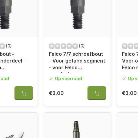
(0)
(0)
bout -
Felco 7/7 schroefbout
Felco 
nderdeel -
- Voor getand segment
Voor 
o
- voor Felco
Felco 
aren
snoeischaren
raad
Op voorraad
Op v
€3,00
€3,00