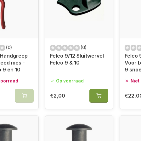
(0)
(0)
 Handgreep -
Felco 9/12 Sluitwervel -
Felco 
reed mes -
Felco 9 & 10
Voor b
o 9 en 10
9 sno
voorraad
Op voorraad
Niet
€2,00
€22,0