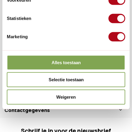
Klantenservice
Statistieken
Veelgestelde vragen
0346 218 111
info@dewiltfang.nl
Marketing
+31 640511932
Alles toestaan
Handige links
Selectie toestaan
Informatie
Weigeren
Contactgegevens
Schrijf je in voor de nieuwsbrief