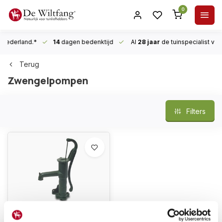
0
n Nederland.*
14
dagen bedenktijd
Al
28 jaar
de tuinspecialist
voor
Terug
Zwengelpompen
Filters
(0)