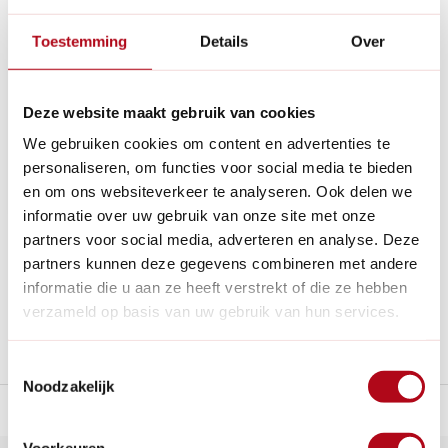
Meuwissen Agro
Gietijzeren
Toestemming
Details
Over
Zwengelpomp met
wandflens - 23 x 49 x
72 cm
Op voorraad
Deze website maakt gebruik van cookies
We gebruiken cookies om content en advertenties te
personaliseren, om functies voor social media te bieden
€129,95
en om ons websiteverkeer te analyseren. Ook delen we
informatie over uw gebruik van onze site met onze
partners voor social media, adverteren en analyse. Deze
partners kunnen deze gegevens combineren met andere
1
informatie die u aan ze heeft verstrekt of die ze hebben
verzameld op basis van uw gebruik van hun services.
Toestemmingsselectie
Noodzakelijk
n Nederland.*
14
dagen bedenktijd
Al
28 jaar
de tuinspecialist
voo
Voorkeuren