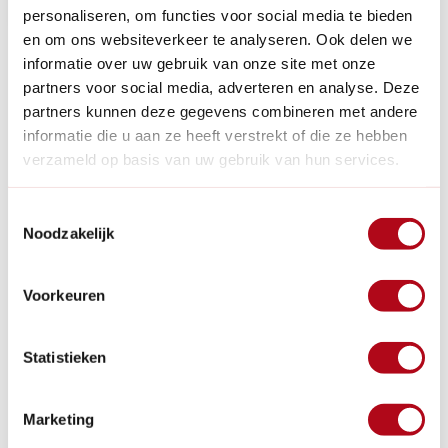
personaliseren, om functies voor social media te bieden
en om ons websiteverkeer te analyseren. Ook delen we
informatie over uw gebruik van onze site met onze
1
partners voor social media, adverteren en analyse. Deze
partners kunnen deze gegevens combineren met andere
informatie die u aan ze heeft verstrekt of die ze hebben
verzameld op basis van uw gebruik van hun services.
Waarom een regenton vulautomaat?
Toestemmingsselectie
Een regenton vulautomaat is een essentieel onderdeel van
Noodzakelijk
een duurzaam en efficiënt watergebruikssysteem. Met deze
slimme toevoeging aan uw regenton kunt u regenwater
opvangen en gebruiken voor diverse doeleinden, zoals het
Voorkeuren
besproeien van uw tuin, het wassen van uw auto of het
doorspoelen van uw toilet.
Statistieken
De voordelen van de regenton
vulautomaat
Marketing
Met een regenton vulautomaat profiteert u van verschillende