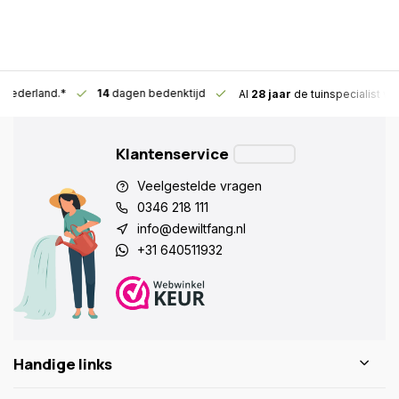
n Nederland.*
14
dagen bedenktijd
Al
28 jaar
de tuinspecialist
voo
Klantenservice
Veelgestelde vragen
0346 218 111
info@dewiltfang.nl
+31 640511932
Handige links