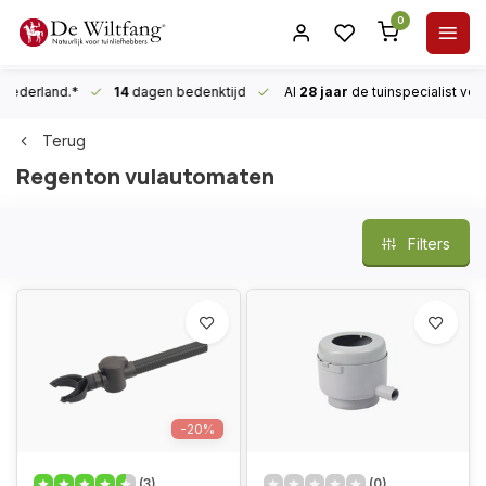
0
n Nederland.*
14
dagen bedenktijd
Al
28 jaar
de tuinspecialist
voor
Terug
Regenton vulautomaten
Filters
-20%
(3)
(0)