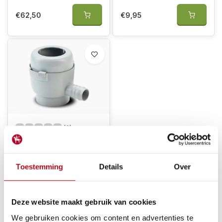
€62,50
€9,95
(0)
Garantia Regenton
vulautomaat klein 50 -
60 mm - Inclusief
Toestemming
Details
Over
afsluiter en bladvanger
Op voorraad
Deze website maakt gebruik van cookies
€23,95
We gebruiken cookies om content en advertenties te