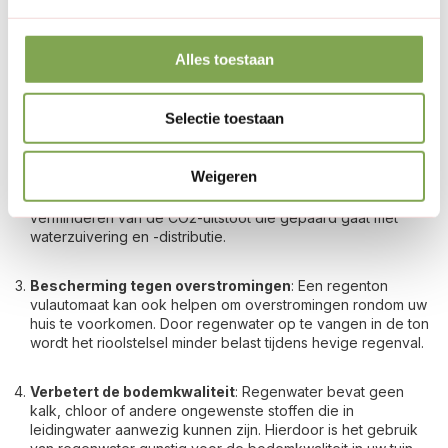
voordelen:
Waterbesparing
: Door regenwater op te vangen en te
Alles toestaan
gebruiken, vermindert u uw afhankelijkheid van leidingwater.
Dit draagt bij aan een lagere waterrekening en helpt de
watervoorraden te behouden.
Selectie toestaan
Milieuvriendelijk
: Het gebruik van regenwater is
Weigeren
milieuvriendelijk omdat het geen chemicaliën of behandeling
vereist zoals leidingwater. Hierdoor draagt u bij aan het
verminderen van de CO2-uitstoot die gepaard gaat met
waterzuivering en -distributie.
Bescherming tegen overstromingen
: Een regenton
vulautomaat kan ook helpen om overstromingen rondom uw
huis te voorkomen. Door regenwater op te vangen in de ton
wordt het rioolstelsel minder belast tijdens hevige regenval.
Verbetert de bodemkwaliteit
: Regenwater bevat geen
kalk, chloor of andere ongewenste stoffen die in
leidingwater aanwezig kunnen zijn. Hierdoor is het gebruik