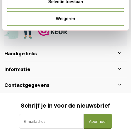
Selectie toestaan
0346 218 111
info@dewiltfang.nl
+31 640511932
Weigeren
Handige links
Informatie
Contactgegevens
Schrijf je in voor de nieuwsbrief
Abonneer