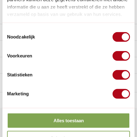
informatie die u aan ze heeft verstrekt of die ze hebben
Stel een vraag over dit product
verzameld op basis van uw gebruik van hun services.
Toestemmingsselectie
Beschrijving
Noodzakelijk
Reviews
9.5/10
Voorkeuren
Handig voor erbij
Statistieken
Marketing
n Nederland.*
14
dagen bedenktijd
Al
28 jaar
de tuinspecialist
voo
Klantenservice
Alles toestaan
Veelgestelde vragen