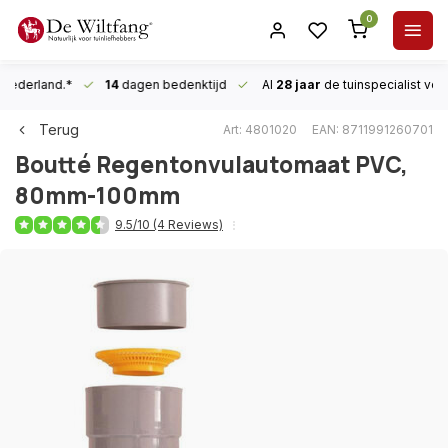
0
n Nederland.*
14
dagen bedenktijd
Al
28 jaar
de tuinspecialist
voor
Terug
Art: 4801020
EAN: 8711991260701
Boutté
Regentonvulautomaat PVC,
80mm-100mm
9.5/10 (4 Reviews)