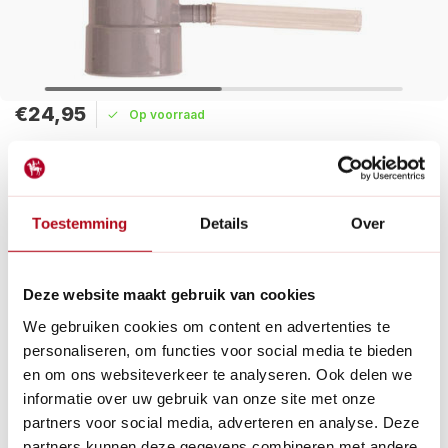
€24,95
Op voorraad
Maak een keuze:
Levertijd: 1 - 2 werkdagen
Toestemming
Details
Over
De regentonvulautomaat maakt het vullen van uw regenton
moeiteloos, met een slim ontwerp dat overstromingen
voorkomt en overtollig water afvoert via de regenpijp.
Deze website maakt gebruik van cookies
Lees meer
We gebruiken cookies om content en advertenties te
personaliseren, om functies voor social media te bieden
Betaal achteraf met Riverty.
en om ons websiteverkeer te analyseren. Ook delen we
Gratis verzenden
vanaf € 60 in België en Nederland.*
informatie over uw gebruik van onze site met onze
14
dagen bedenktijd
partners voor social media, adverteren en analyse. Deze
Al
28 jaar
de tuinspecialist voor tuinliefhebbers
partners kunnen deze gegevens combineren met andere
Nieuw:
Haal je bestelling in Wilnis bij ons op!