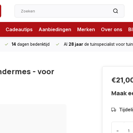
Cadeautips
Aanbiedingen
Merken
Over ons
B
14
dagen bedenktijd
Al
28 jaar
de tuinspecialist
voor tui
ndermes - voor
€21,0
Maak e
Tijdel
-