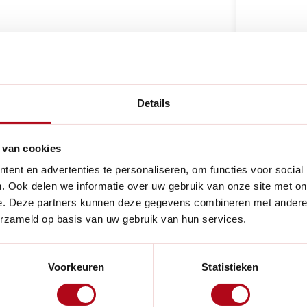
e producten
Details
 van cookies
Handig voor
ent en advertenties te personaliseren, om functies voor social
. Ook delen we informatie over uw gebruik van onze site met on
or Felco 5 snoeischaar. Een
e. Deze partners kunnen deze gegevens combineren met andere i
 waardoor langdurig gebruik
erzameld op basis van uw gebruik van hun services.
Voorkeuren
Statistieken