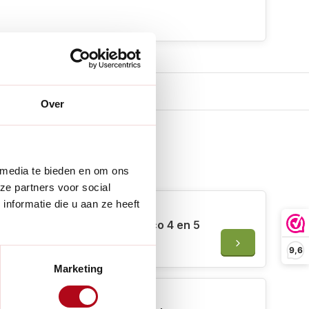
Over
 erbij
 media te bieden en om ons
ze partners voor social
nformatie die u aan ze heeft
Felco 4/9 - Moer - voor Felco 4 en 5
€1,50
9,6
Marketing