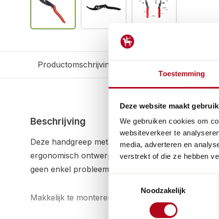
Productomschrijving
Reviews
Gerelateerd
Toestemming
Deze website maakt gebruik
Beschrijving
We gebruiken cookies om cont
websiteverkeer te analyseren
Deze handgreep met smal ondermes is geschikt vo
media, adverteren en analys
ergonomisch ontwerp ligt comfortabel in de hand,
verstrekt of die ze hebben v
geen enkel probleem is.
Toestemmingsselectie
Noodzakelijk
Makkelijk te monteren met bout 5/8 en moer 4/9.