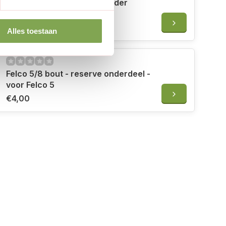
Felco 5/13 handgreep - zonder
bovenmes - voor Felco 5
€14,50
Alles toestaan
Felco 5/8 bout - reserve onderdeel -
voor Felco 5
€4,00