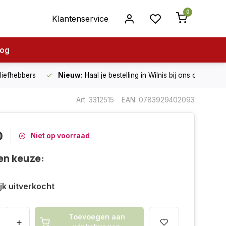
0
Klantenservice
log
nliefhebbers
Nieuw:
Haal je bestelling in Wilnis bij ons op!
Art: 3312515
EAN: 0783929402093
0
Niet op voorraad
en keuze:
ijk uitverkocht
Toevoegen aan
+