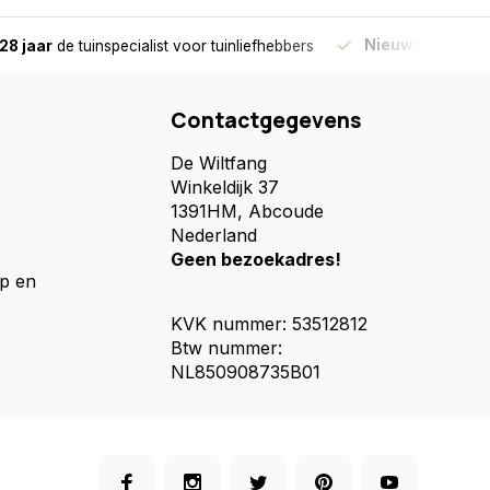
Nieuw:
Haal je bes
28 jaar
de tuinspecialist
voor tuinliefhebbers
Contactgegevens
De Wiltfang
Winkeldijk 37
1391HM, Abcoude
Nederland
Geen bezoekadres!
p en
KVK nummer: 53512812
Btw nummer:
NL850908735B01