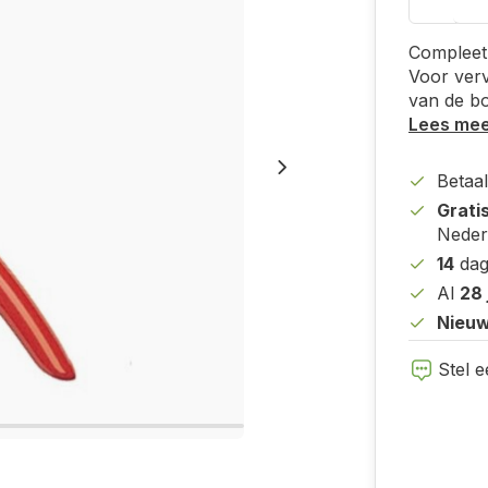
Compleet
Voor verv
van de bo
Lees me
Betaal
Grati
Neder
14
dag
Al
28 
Nieuw
Stel e