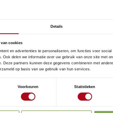
e producten
Details
 van cookies
ent en advertenties te personaliseren, om functies voor social
Handig voor
. Ook delen we informatie over uw gebruik van onze site met on
e. Deze partners kunnen deze gegevens combineren met andere i
het moertje kwijt? Deze kan je
erzameld op basis van uw gebruik van hun services.
kaar te bevestigen.
erhoudsvet of metaalolie.
Voorkeuren
Statistieken
 snoeien gaan.