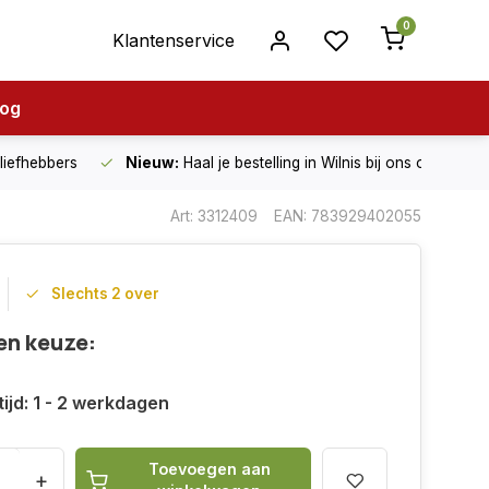
0
Klantenservice
log
nliefhebbers
Nieuw:
Haal je bestelling in Wilnis bij ons op!
Art: 3312409
EAN: 783929402055
Slechts 2 over
en keuze:
ijd: 1 - 2 werkdagen
Toevoegen aan
+