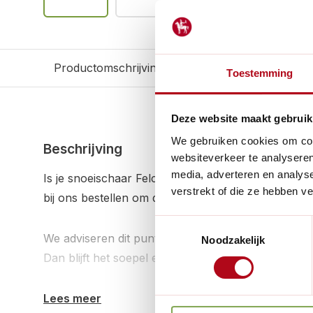
Productomschrijving
Reviews
Gerelateerd
Toestemming
Deze website maakt gebruik
We gebruiken cookies om cont
Beschrijving
websiteverkeer te analyseren
media, adverteren en analys
Is je snoeischaar Felco 4 of 5 uit elkaar en ben je 
verstrekt of die ze hebben v
bij ons bestellen om de grepen en mes weer aan el
Toestemmingsselectie
We adviseren dit punt daarna in te smeren met ond
Noodzakelijk
Dan blijft het soepel en kun jij weer volop aan het
Lees meer