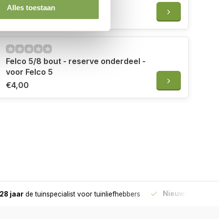
Felco 4
Alles toestaan
€4,95
Felco 5/8 bout - reserve onderdeel -
voor Felco 5
€4,00
Nieuw:
Haal je bes
28 jaar
de tuinspecialist
voor tuinliefhebbers