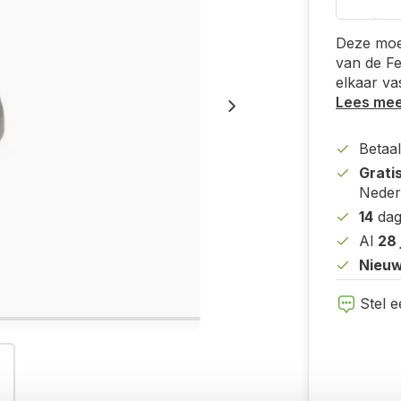
Deze moe
van de Fe
elkaar va
Lees me
Betaal
Grati
Neder
14
dag
Al
28 
Nieuw
Stel e