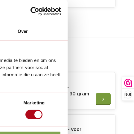
Over
 media te bieden en om ons
 erbij
ze partners voor social
nformatie die u aan ze heeft
Felco 990 Onderhoudsvet -
Waterafstotend smeervet - 30 gram
9,6
€15,95
Marketing
Felco 4/8 Bout - onderdeel - voor