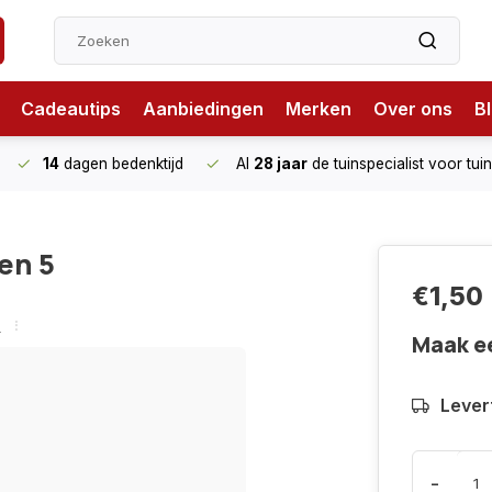
Cadeautips
Aanbiedingen
Merken
Over ons
B
14
dagen bedenktijd
Al
28 jaar
de tuinspecialist
voor tui
 en 5
€1,50
n
Maak e
Levert
-