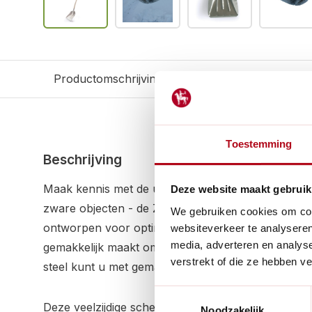
Productomschrijving
Reviews
Gerelateerd
Toestemming
Beschrijving
Maak kennis met de ultieme hulp voor moeiteloos t
Deze website maakt gebruik
zware objecten - de Zwitserse Aluminium Schep me
We gebruiken cookies om cont
ontworpen voor optimale staande houding tijdens 
websiteverkeer te analyseren
media, adverteren en analys
gemakkelijk maakt om zelfs de zwaarste ladingen t
verstrekt of die ze hebben v
steel kunt u met gemak manoeuvreren zonder daarb
Toestemmingsselectie
Deze veelzijdige schep biedt niet alleen optimale 
Noodzakelijk