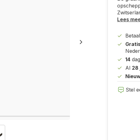
opscheppe
Zwitserla
Lees me
Betaal
Grati
Neder
14
dag
Al
28 
Nieuw
Stel e