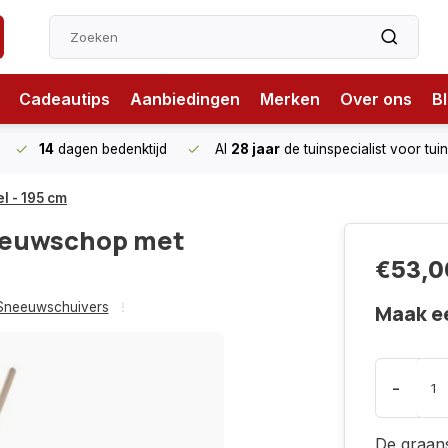
Cadeautips
Aanbiedingen
Merken
Over ons
B
14
dagen bedenktijd
Al
28 jaar
de tuinspecialist
voor tui
l - 195 cm
eeuwschop met
€53,0
Sneeuwschuivers
Maak e
-
De graan