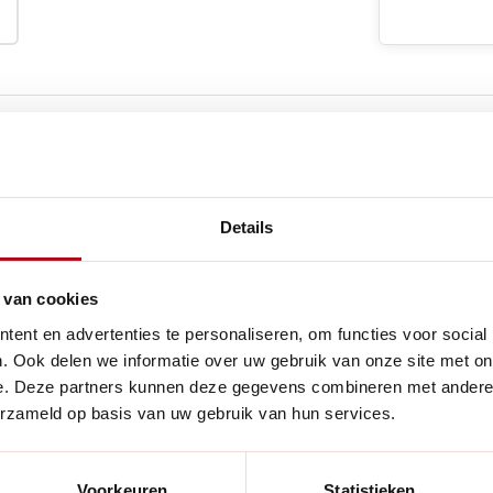
e producten
Details
Handig voor
illen en verplaatsen van
 van cookies
t lange steel. Deze schep is
ent en advertenties te personaliseren, om functies voor social
het scheppen, wat het
. Ook delen we informatie over uw gebruik van onze site met on
e. Deze partners kunnen deze gegevens combineren met andere i
e hanteren. Dankzij de lange
erzameld op basis van uw gebruik van hun services.
ij uw rug te belasten.
ergonomie, maar is ook
Voorkeuren
Statistieken