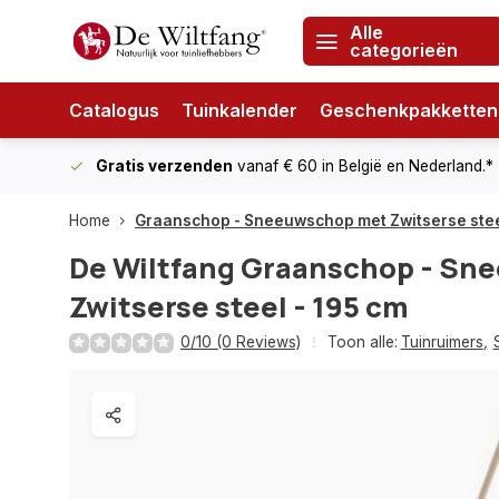
Alle
categorieën
Catalogus
Tuinkalender
Geschenkpakketten
Gratis verzenden
vanaf € 60
in België en Nederland.*
Home
Graanschop - Sneeuwschop met Zwitserse stee
De Wiltfang
Graanschop - Sn
Zwitserse steel - 195 cm
0/10 (0 Reviews)
Toon alle:
Tuinruimers
,