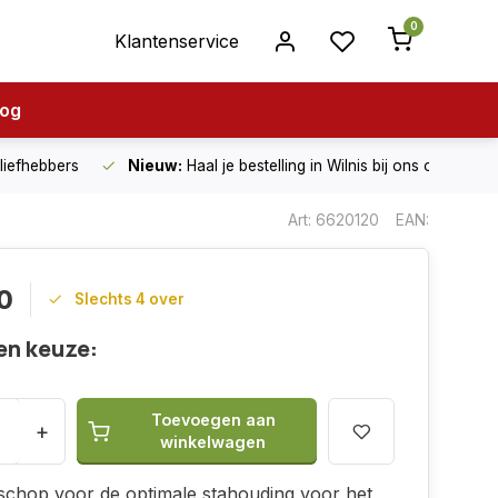
0
Klantenservice
log
nliefhebbers
Nieuw:
Haal je bestelling in Wilnis bij ons op!
Art: 6620120
EAN:
0
Slechts 4 over
en keuze:
Toevoegen aan
+
winkelwagen
schop voor de optimale stahouding voor het