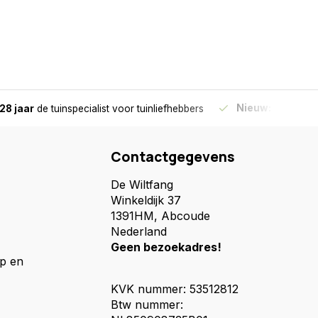
Nieuw:
Haal je bes
28 jaar
de tuinspecialist
voor tuinliefhebbers
Contactgegevens
De Wiltfang
Winkeldijk 37
1391HM, Abcoude
Nederland
Geen bezoekadres!
p en
KVK nummer: 53512812
Btw nummer: