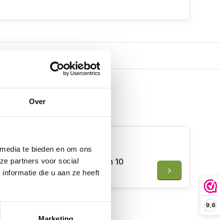
Over
 erbij
 media te bieden en om ons
Rostaing Gevoerde leren
ze partners voor social
handschoenen - Maat 7 t/m 10
nformatie die u aan ze heeft
€33,50
9,6
Marketing