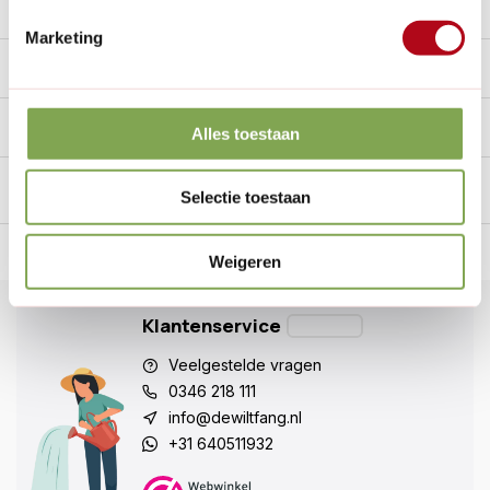
Reviews
10/10
Marketing
Specificaties
Handig voor erbij
Alles toestaan
Selectie toestaan
n Nederland.*
14
dagen bedenktijd
Al
28 jaar
de tuinspecialist
voo
Weigeren
Klantenservice
Veelgestelde vragen
0346 218 111
info@dewiltfang.nl
+31 640511932