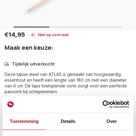
€14,95
Niet op voorraad
Maak een keuze:
Tijdelijk uitverkocht
Deze tapse steel van ATLAS is gemaakt van hoogwaardig
essenhout en heeft een lengte van 180 cm met een diameter
van 4 cm. De taps toelopende vorm zorgt voor een perfecte
pasvorm bij schepemmers.
Lees meer
Betaal achteraf met Riverty.
Gratis verzenden
vanaf € 60 in België en Nederland.*
Toestemming
Details
Over
14
dagen bedenktijd
Al
28 jaar
de tuinspecialist voor tuinliefhebbers