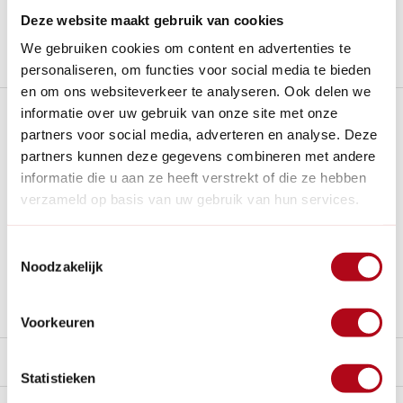
Nieuw:
Haal je bestelling in Wilnis bij ons op!
Deze website maakt gebruik van cookies
We gebruiken cookies om content en advertenties te
Stel een vraag over dit product
personaliseren, om functies voor social media te bieden
en om ons websiteverkeer te analyseren. Ook delen we
Plus- en minpunten
informatie over uw gebruik van onze site met onze
partners voor social media, adverteren en analyse. Deze
partners kunnen deze gegevens combineren met andere
Handig om water uit de sloot te kunnen halen i.c.m.
schepemmer.
informatie die u aan ze heeft verstrekt of die ze hebben
verzameld op basis van uw gebruik van hun services.
Een ergonomische handgreep of stevige grip, wat zorgt
voor minder vermoeide handen bij herhaald scheppen.
Geschikt voor diverse materialen — van korrels/voer tot
Toestemmingsselectie
zand, compost, mest of sneeuw
Noodzakelijk
Geleverd zonder schroef voor montage.
Voorkeuren
Beschrijving
Statistieken