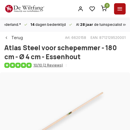
0
n Nederland.*
14
dagen bedenktijd
Al
28 jaar
de tuinspecialist
voor
Terug
Art: 6620158
EAN: 8712129520001
Atlas
Steel voor schepemmer - 180
cm - Ø 4 cm - Essenhout
10/10 (2 Reviews)