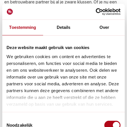
en betrouwbare partner bij al je zware klussen. Of je nu een
professionele bouwvakker bent of gewoon regelmatig
tuinwerkzaamheden verricht, deze kruiwagens zijn ontworpen
om aan al je behoeften te voldoen.
Toestemming
Details
Over
Betrouwbaarheid die je nooit in de steek
laat
Deze website maakt gebruik van cookies
De robuuste constructie van de Hummer kruiwagens zorgt
We gebruiken cookies om content en advertenties te
ervoor dat ze bestand zijn tegen zelfs de zwaarste
belastingen. Het stevige metalen frame en de dikke kunststof
personaliseren, om functies voor social media te bieden
bak kunnen moeiteloos grote hoeveelheden materiaal dragen,
en om ons websiteverkeer te analyseren. Ook delen we
zonder dat je je zorgen hoeft te maken over beschadigingen
informatie over uw gebruik van onze site met onze
of doorbuigen.
partners voor social media, adverteren en analyse. Deze
partners kunnen deze gegevens combineren met andere
Comfortabel en ergonomisch ontwerp
informatie die u aan ze heeft verstrekt of die ze hebben
voor moeiteloos gebruik
verzameld op basis van uw gebruik van hun services.
Naast kracht en duurzaamheid is ook gedacht aan jouw
comfort tijdens het gebruik van de Hummer kruiwagens. Het
Toestemmingsselectie
ergonomische handvat zorgt voor een optimale grip en
Noodzakelijk