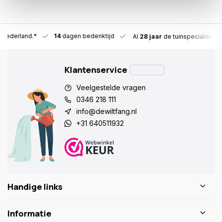
n Nederland.*
14
dagen bedenktijd
Al
28 jaar
de tuinspecialist
voo
Klantenservice
Veelgestelde vragen
0346 218 111
info@dewiltfang.nl
+31 640511932
Handige links
Informatie