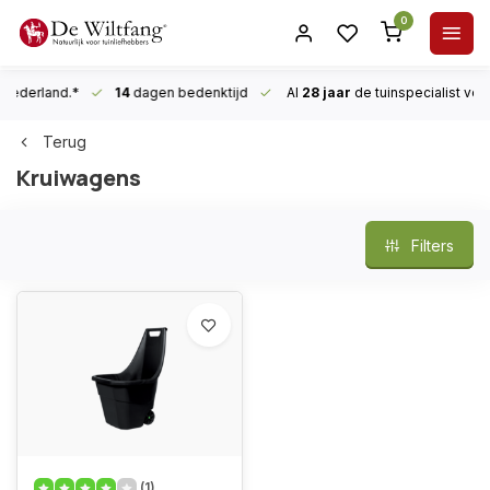
0
n Nederland.*
14
dagen bedenktijd
Al
28 jaar
de tuinspecialist
voor
Terug
Kruiwagens
Filters
(1)