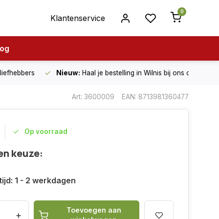
0
Klantenservice
log
nliefhebbers
Nieuw:
Haal je bestelling in Wilnis bij ons op!
Art: 3600009
EAN: 8713981360477
Op voorraad
en keuze:
ijd: 1 - 2 werkdagen
Toevoegen aan
+