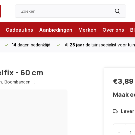
Cadeautips
Aanbiedingen
Merken
Over ons
B
14
dagen bedenktijd
Al
28 jaar
de tuinspecialist
voor tui
fix - 60 cm
€3,89
n
,
Boombanden
Maak e
Levert
-