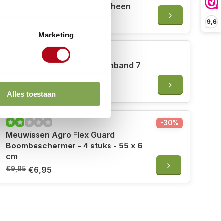
- 90 x 55 cm - Zwart polyetheen
€72,50
9,6
Marketing
Meuwissen Agro Jute boomband 7
cm x 25 m
€16,95
Alles toestaan
-30%
Meuwissen Agro Flex Guard
Boombeschermer - 4 stuks - 55 x 6
cm
€9,95
€6,95