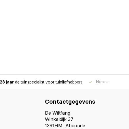
Nieuw:
Haal je bes
28 jaar
de tuinspecialist
voor tuinliefhebbers
Contactgegevens
De Wiltfang
Winkeldijk 37
1391HM, Abcoude