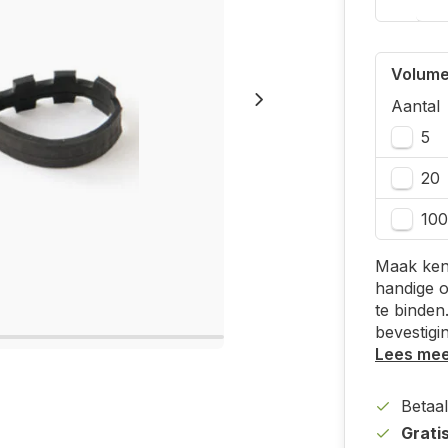
Volume
Aantal
5
20
100
Maak ken
handige o
te binden
bevestigi
Lees me
Betaal
Grati