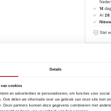
Neder
14
dag
Al
28 
Nieuw
Stel e
e producten
Details
 van cookies
Handig voor
ent en advertenties te personaliseren, om functies voor social
. Ook delen we informatie over uw gebruik van onze site met on
ale oplossing om jonge
e. Deze partners kunnen deze gegevens combineren met andere i
 universeel en geschikt voor