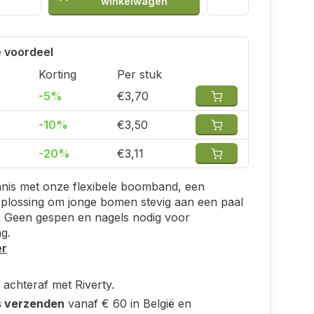
winkelwagen
 voordeel
Korting
Per stuk
-5%
€3,70
-10%
€3,50
-20%
€3,11
nis met onze flexibele boomband, een
plossing om jonge bomen stevig aan een paal
. Geen gespen en nagels nodig voor
ng.
er
 achteraf met Riverty.
s verzenden
vanaf € 60 in België en