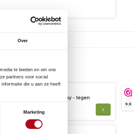
Over
 media te bieden en om ons
 erbij
ze partners voor social
nformatie die u aan ze heeft
Felco 980 Onderhoudsspray - tegen
roest, vocht en stof - 56ml
9,6
€19,95
Marketing