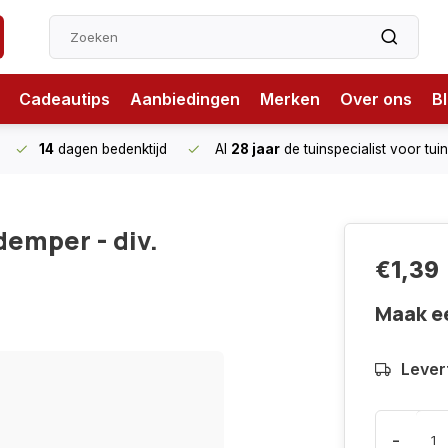
Cadeautips
Aanbiedingen
Merken
Over ons
B
14
dagen bedenktijd
Al
28 jaar
de tuinspecialist
voor tui
demper - div.
€1,39
Maak e
Levert
-