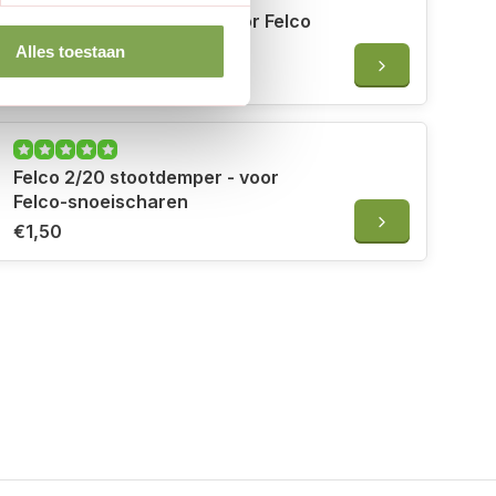
Felco 2/18 stootblokje - voor Felco
snoeischaren
Alles toestaan
€1,00
Felco 2/20 stootdemper - voor
Felco-snoeischaren
€1,50