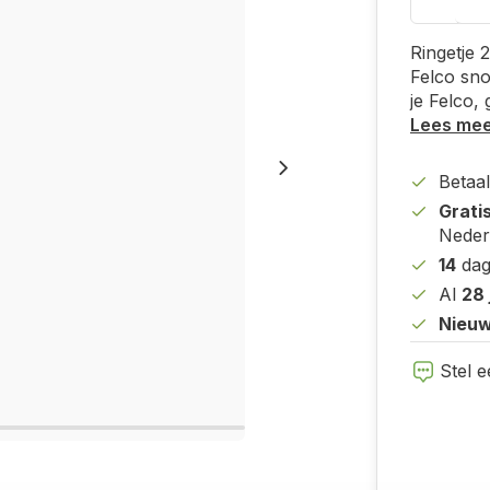
Ringetje 
Felco sno
je Felco, 
Lees me
Betaal
Grati
Neder
14
dag
Al
28 
Nieuw
Stel e