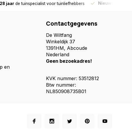
Nieuw:
Haal je bes
28 jaar
de tuinspecialist
voor tuinliefhebbers
Contactgegevens
De Wiltfang
Winkeldijk 37
1391HM, Abcoude
Nederland
Geen bezoekadres!
p en
KVK nummer: 53512812
Btw nummer:
NL850908735B01