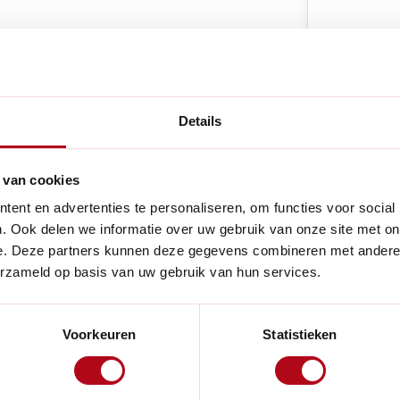
e producten
Details
 van cookies
ent en advertenties te personaliseren, om functies voor social
Handig voor
. Ook delen we informatie over uw gebruik van onze site met on
e. Deze partners kunnen deze gegevens combineren met andere i
Felco snoeischaar. Als je de
erzameld op basis van uw gebruik van hun services.
dit ringetje ook eraf gevallen
Voorkeuren
Statistieken
rdelen voor de meeste Felco-