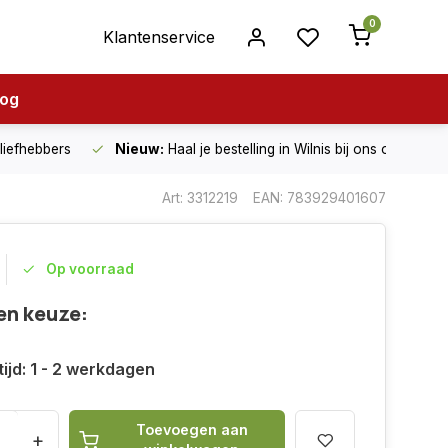
0
Klantenservice
log
nliefhebbers
Nieuw:
Haal je bestelling in Wilnis bij ons op!
Art: 3312219
EAN: 783929401607
Op voorraad
en keuze:
ijd: 1 - 2 werkdagen
Toevoegen aan
+