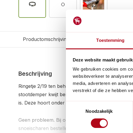
Productomschrijving
Reviews
Gerelateerd
Toestemming
Deze website maakt gebruik
We gebruiken cookies om cont
Beschrijving
websiteverkeer te analyseren
media, adverteren en analys
Ringetje 2/19 ten behoeve van stootdemper van de 
verstrekt of die ze hebben v
stootdemper kwijt bent van je Felco, grote kans dat 
is. Deze hoort onder de stootdemper te zitten.
Toestemmingsselectie
Noodzakelijk
Geen probleem. Bij ons kan je verschillende onde
snoeischaren bestellen. Ook dit kleine ringetje.