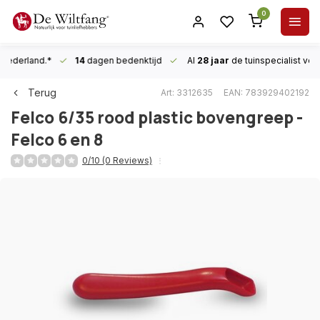
0
n Nederland.*
14
dagen bedenktijd
Al
28 jaar
de tuinspecialist
voor
Terug
Art: 3312635
EAN: 783929402192
Felco
6/35 rood plastic bovengreep -
Felco 6 en 8
0/10 (0 Reviews)