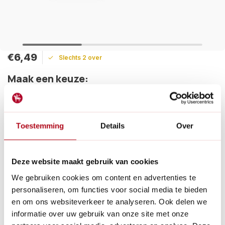
€6,49
Slechts 2 over
Maak een keuze:
Levertijd: 1 - 2 werkdagen
Handvat voor de Felco 6 en Felco 8 t.b.v. de bovengreep.
Toestemming
Details
Over
Wanneer het rode plastic door slijtage (deels) weg is, kan je
deze vervangen. Zie instructievideo hoe het werkt.
Lees meer
Deze website maakt gebruik van cookies
Betaal achteraf met Riverty.
We gebruiken cookies om content en advertenties te
Gratis verzenden
vanaf € 60 in België en Nederland.*
personaliseren, om functies voor social media te bieden
14
dagen bedenktijd
en om ons websiteverkeer te analyseren. Ook delen we
Al
28 jaar
de tuinspecialist voor tuinliefhebbers
informatie over uw gebruik van onze site met onze
Nieuw:
Haal je bestelling in Wilnis bij ons op!