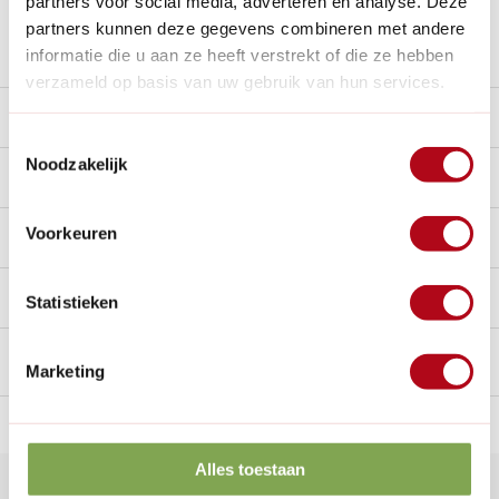
partners voor social media, adverteren en analyse. Deze
partners kunnen deze gegevens combineren met andere
Stel een vraag over dit product
informatie die u aan ze heeft verstrekt of die ze hebben
verzameld op basis van uw gebruik van hun services.
Product video
Toestemmingsselectie
Noodzakelijk
Beschrijving
Voorkeuren
Reviews
0/10
Handig voor erbij
Statistieken
Marketing
n Nederland.*
14
dagen bedenktijd
Al
28 jaar
de tuinspecialist
voo
Alles toestaan