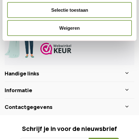
Klantenservice
Selectie toestaan
Veelgestelde vragen
0346 218 111
info@dewiltfang.nl
Weigeren
+31 640511932
Handige links
Informatie
Contactgegevens
Schrijf je in voor de nieuwsbrief