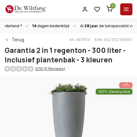
0
n Nederland.*
14
dagen bedenktijd
Al
28 jaar
de tuinspecialist
voor
Terug
Art: 4836111
EAN: 4023122155997
Garantia
2 in 1 regenton - 300 liter -
Inclusief plantenbak - 3 kleuren
0/10 (0 Reviews)
-11%
100% Gerecycled