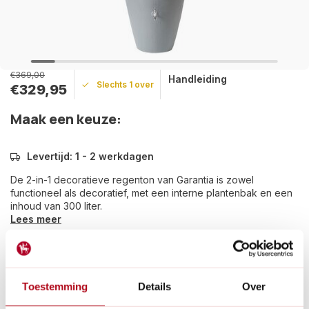
€369,00
Handleiding
Slechts 1 over
€329,95
Maak een keuze:
Levertijd: 1 - 2 werkdagen
De 2-in-1 decoratieve regenton van Garantia is zowel
functioneel als decoratief, met een interne plantenbak en een
inhoud van 300 liter.
Lees meer
Betaal achteraf met Riverty.
Groot transport:
De verzendkosten zijn €14,95 in
Nederland en €35,- in België.
Toestemming
Details
Over
14
dagen bedenktijd