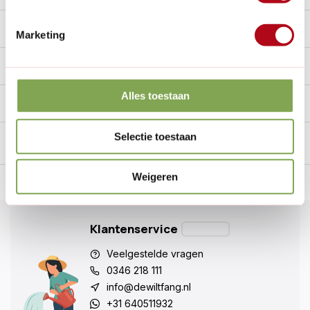
Reviews
0/10
Marketing
Specificaties
Alles toestaan
Handig voor erbij
Selectie toestaan
Weigeren
n Nederland.*
14
dagen bedenktijd
Al
28 jaar
de tuinspecialist
voo
Klantenservice
Veelgestelde vragen
0346 218 111
info@dewiltfang.nl
+31 640511932