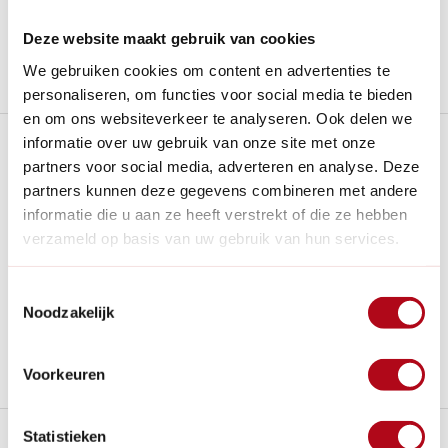
Al
28 jaar
de tuinspecialist voor tuinliefhebbers
Nieuw:
Haal je bestelling in Wilnis bij ons op!
Deze website maakt gebruik van cookies
We gebruiken cookies om content en advertenties te
Stel een vraag over dit product
personaliseren, om functies voor social media te bieden
en om ons websiteverkeer te analyseren. Ook delen we
Plus- en minpunten
informatie over uw gebruik van onze site met onze
partners voor social media, adverteren en analyse. Deze
partners kunnen deze gegevens combineren met andere
Regenton voorzien van een plantenbak met benodigde
accessoires.
informatie die u aan ze heeft verstrekt of die ze hebben
verzameld op basis van uw gebruik van hun services.
Vervaardigd van hoogwaardig, UV- en winterbestendig
kunststof, wat zorgt voor een lange levensduur.
Met een inhoud van 300 liter en een stevige chroom of
Toestemmingsselectie
messing kraan is er voldoende wateropslag
Noodzakelijk
De geïntegreerde plantenbak vereist onderhoud voor de
beplanting.
Voorkeuren
Beschrijving
Statistieken