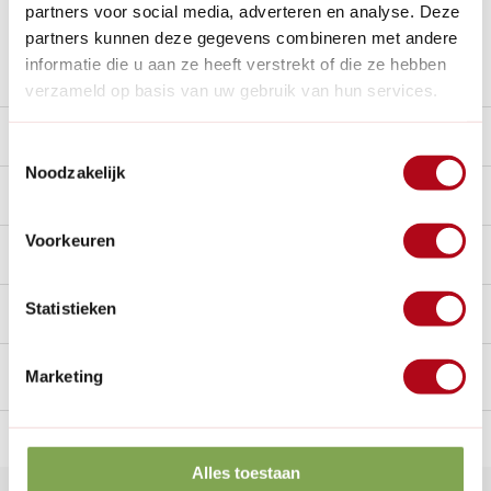
partners voor social media, adverteren en analyse. Deze
Nieuw:
Haal je bestelling in Wilnis bij ons op!
partners kunnen deze gegevens combineren met andere
Stel een vraag over dit product
informatie die u aan ze heeft verstrekt of die ze hebben
verzameld op basis van uw gebruik van hun services.
Product video
Toestemmingsselectie
Noodzakelijk
Beschrijving
Voorkeuren
Reviews
0/10
Statistieken
Handig voor erbij
Marketing
n Nederland.*
14
dagen bedenktijd
Al
28 jaar
de tuinspecialist
voo
Alles toestaan