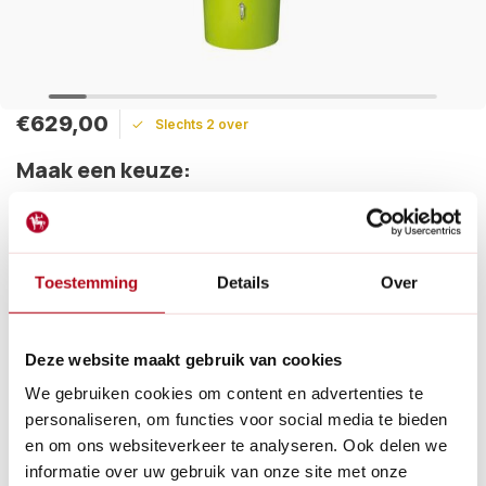
€629,00
Slechts 2 over
Maak een keuze:
Levertijd: 1 - 2 werkdagen
De Garantia Design 2in1 regenton is een combinatie van
Toestemming
Details
Over
functionaliteit en schoonheid met een geïntegreerde
bloembak. Verkrijgbaar in 3 kleuren.
Lees meer
Deze website maakt gebruik van cookies
Betaal achteraf met Riverty.
We gebruiken cookies om content en advertenties te
Groot transport:
De verzendkosten zijn €14,95 in
personaliseren, om functies voor social media te bieden
Nederland en €35,- in België.
en om ons websiteverkeer te analyseren. Ook delen we
14
dagen bedenktijd
informatie over uw gebruik van onze site met onze
Al
28 jaar
de tuinspecialist voor tuinliefhebbers