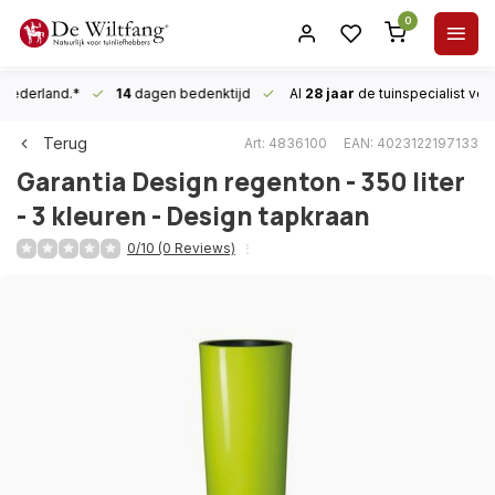
0
n Nederland.*
14
dagen bedenktijd
Al
28 jaar
de tuinspecialist
voor
Terug
Art: 4836100
EAN: 4023122197133
Garantia
Design regenton - 350 liter
- 3 kleuren - Design tapkraan
0/10 (0 Reviews)