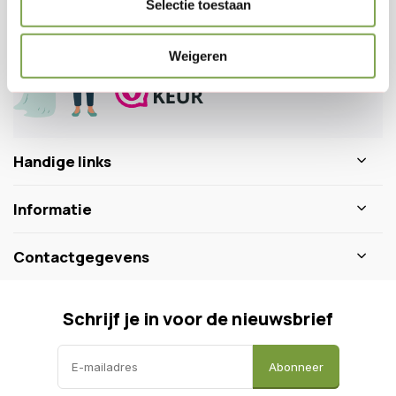
Selectie toestaan
0346 218 111
info@dewiltfang.nl
+31 640511932
Weigeren
Handige links
Informatie
Contactgegevens
Schrijf je in voor de nieuwsbrief
Abonneer