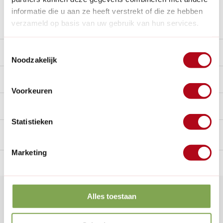
informatie die u aan ze heeft verstrekt of die ze hebben
Stel een vraag over dit product
verzameld op basis van uw gebruik van hun services.
Toestemmingsselectie
Beschrijving
Noodzakelijk
Reviews
0/10
Voorkeuren
Handig voor erbij
Statistieken
Marketing
n Nederland.*
14
dagen bedenktijd
Al
28 jaar
de tuinspecialist
voo
Klantenservice
Alles toestaan
Veelgestelde vragen