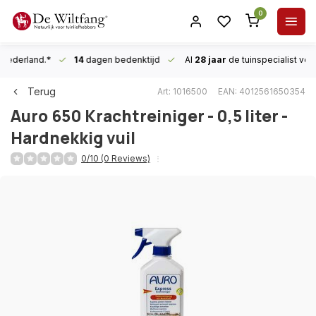
0
n Nederland.*
14
dagen bedenktijd
Al
28 jaar
de tuinspecialist
voor
Terug
Art: 1016500
EAN: 4012561650354
Auro
650 Krachtreiniger - 0,5 liter -
Hardnekkig vuil
0/10 (0 Reviews)