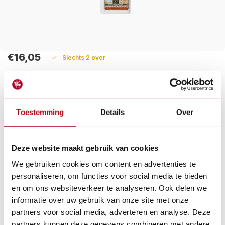
€16,05
Slechts 2 over
Maak een keuze:
Levertijd: 1 - 2 werkdagen
Toestemming
Details
Over
Auro 650 krachtreiniger is een krachtige reiniger voor diverse
oppervlakken met citrusgeur en handige sproeikop. Voor
snelle en grondige dieptereiniging.
Deze website maakt gebruik van cookies
Lees meer
We gebruiken cookies om content en advertenties te
personaliseren, om functies voor social media te bieden
Betaal achteraf met Riverty.
en om ons websiteverkeer te analyseren. Ook delen we
Gratis verzenden
vanaf € 60 in België en Nederland.*
informatie over uw gebruik van onze site met onze
14
dagen bedenktijd
partners voor social media, adverteren en analyse. Deze
Al
28 jaar
de tuinspecialist voor tuinliefhebbers
partners kunnen deze gegevens combineren met andere
Nieuw:
Haal je bestelling in Wilnis bij ons op!