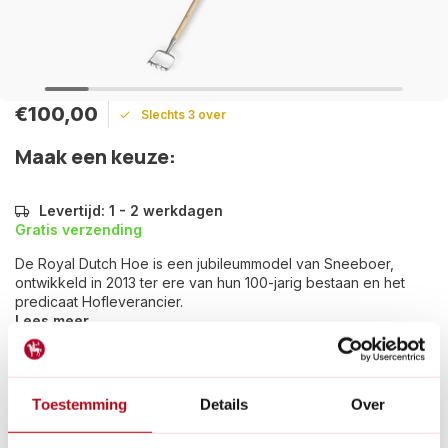
€100,00
Slechts 3 over
Maak een keuze:
Levertijd: 1 - 2 werkdagen
Gratis verzending
De Royal Dutch Hoe is een jubileummodel van Sneeboer,
ontwikkeld in 2013 ter ere van hun 100-jarig bestaan en het
predicaat Hofleverancier.
Lees meer
Betaal achteraf met Riverty.
Gratis verzenden
vanaf € 60 in België en Nederland.*
Toestemming
Details
Over
14
dagen bedenktijd
Al
28 jaar
de tuinspecialist voor tuinliefhebbers