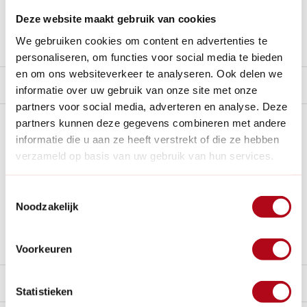
Nieuw:
Haal je bestelling in Wilnis bij ons op!
Deze website maakt gebruik van cookies
Stel een vraag over dit product
We gebruiken cookies om content en advertenties te
personaliseren, om functies voor social media te bieden
en om ons websiteverkeer te analyseren. Ook delen we
Product video
informatie over uw gebruik van onze site met onze
partners voor social media, adverteren en analyse. Deze
Plus- en minpunten
partners kunnen deze gegevens combineren met andere
informatie die u aan ze heeft verstrekt of die ze hebben
verzameld op basis van uw gebruik van hun services.
De schoffel is niet alleen functioneel, maar heeft ook een
bijzondere achtergrond (jubileummodel, knipoog naar de
kroon, kroningsjaar).
Toestemmingsselectie
Geschikt voor zware kleigrond, precieze
Noodzakelijk
onkruidverwijdering, haken voor het elimineren van groot
onkruid.
Voorkeuren
Beschrijving
Statistieken