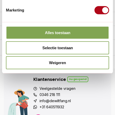
Reviews
9.7/10
Marketing
Specificaties
Handig voor erbij
Alles toestaan
Selectie toestaan
n Nederland.*
14
dagen bedenktijd
Al
28 jaar
de tuinspecialist
voo
Weigeren
Klantenservice
nu geopend
Veelgestelde vragen
0346 218 111
info@dewiltfang.nl
+31 640511932