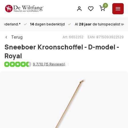
0
n Nederland.*
14
dagen bedenktijd
Al
28 jaar
de tuinspecialist
voor
Terug
Art: 6652252
EAN: 8715093922529
Sneeboer
Kroonschoffel - D-model -
Royal
9.7/10 (15 Reviews)