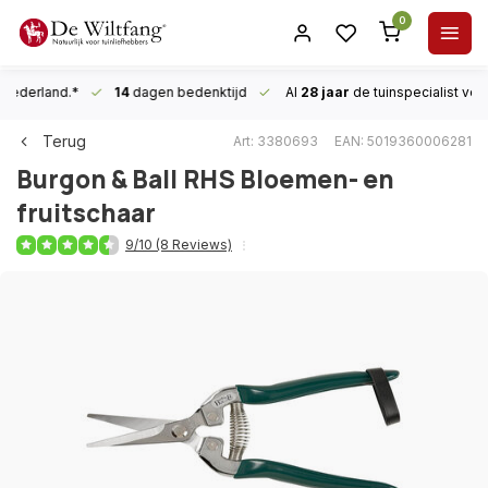
0
n Nederland.*
14
dagen bedenktijd
Al
28 jaar
de tuinspecialist
voor
Terug
Art: 3380693
EAN: 5019360006281
Burgon & Ball
RHS Bloemen- en
fruitschaar
9/10 (8 Reviews)