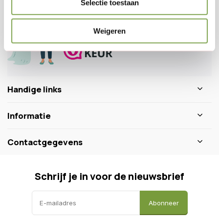
Selectie toestaan
0346 218 111
info@dewiltfang.nl
+31 640511932
Weigeren
Handige links
Informatie
Contactgegevens
Schrijf je in voor de nieuwsbrief
Abonneer