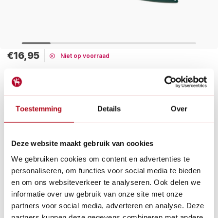
€16,95
Niet op voorraad
Maak een keuze:
Tijdelijk uitverkocht
Toestemming
Details
Over
Groene dunschaar geschikt voor het knippen van bloemen,
vanuit de tuin of uit de vaas met bloemen. Het smalle puntige
mes zorgt voor precisie tijdens oogsten.
Deze website maakt gebruik van cookies
Lees meer
We gebruiken cookies om content en advertenties te
personaliseren, om functies voor social media te bieden
Betaal achteraf met Riverty.
en om ons websiteverkeer te analyseren. Ook delen we
Gratis verzenden
vanaf € 60 in België en Nederland.*
informatie over uw gebruik van onze site met onze
14
dagen bedenktijd
partners voor social media, adverteren en analyse. Deze
Al
28 jaar
de tuinspecialist voor tuinliefhebbers
partners kunnen deze gegevens combineren met andere
Nieuw:
Haal je bestelling in Wilnis bij ons op!