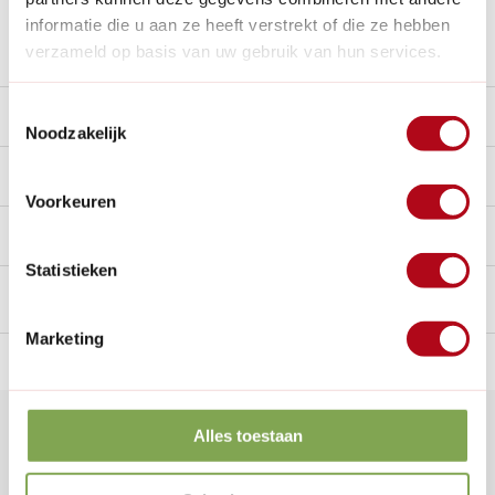
informatie die u aan ze heeft verstrekt of die ze hebben
Stel een vraag over dit product
verzameld op basis van uw gebruik van hun services.
Toestemmingsselectie
Beschrijving
Noodzakelijk
Reviews
9/10
Voorkeuren
Handig voor erbij
Statistieken
Marketing
n Nederland.*
14
dagen bedenktijd
Al
28 jaar
de tuinspecialist
voo
Klantenservice
Alles toestaan
Veelgestelde vragen