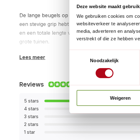
Deze website maakt gebruik
De lange beugels op de schoffel houden de steel v
We gebruiken cookies om cont
een stevige grip hebt en efficiënt kunt werken. M
websiteverkeer te analyseren
media, adverteren en analys
en een totale lengte van 163 cm, is deze schoffel i
verstrekt of die ze hebben v
grote tuinen.
Toestemmingsselectie
Lees meer
Investeer in de kwaliteit en praktisch nut van de 
Noodzakelijk
een moeiteloze tuinervaring. Met een gewicht van s
zowel krachtig als handzaam, waardoor tuinieren e
Reviews
10/10
bezigheid wordt.
Weigeren
5 stars
4 stars
3 stars
2 stars
1 star