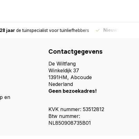
Nieuw:
Haal je bes
28 jaar
de tuinspecialist
voor tuinliefhebbers
Contactgegevens
De Wiltfang
Winkeldijk 37
1391HM, Abcoude
Nederland
Geen bezoekadres!
p en
KVK nummer: 53512812
Btw nummer:
NL850908735B01