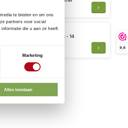
Sneeboer Royal Hand schoffel
€59,50
 media te bieden en om ons
ze partners voor social
nformatie die u aan ze heeft
Burgon & Ball RHS Tuinhark - 14
Tanden - RVS
9,6
€51,50
Marketing
Alles toestaan