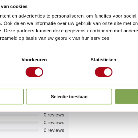
 van cookies
rij van aarde, waardoor je
ent en advertenties te personaliseren, om functies voor social
et een bladbreedte van 12 cm
. Ook delen we informatie over uw gebruik van onze site met on
e. Deze partners kunnen deze gegevens combineren met andere i
deaal voor zowel kleine als
erzameld op basis van uw gebruik van hun services.
De Dutch Hoe, en geniet van
Voorkeuren
Statistieken
lechts 1 kg, is deze schoffel
en plezierige en effectieve
Selectie toestaan
2 reviews
0 reviews
0 reviews
0 reviews
0 reviews