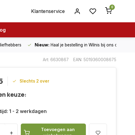
0
Klantenservice
log
nliefhebbers
Nieuw:
Haal je bestelling in Wilnis bij ons op!
Art: 6630867
EAN: 5019360008675
5
Slechts 2 over
en keuze:
ijd: 1 - 2 werkdagen
Toevoegen aan
+