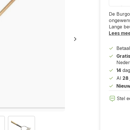
De Burgo
ongewenst
Lange beu
Lees me
Betaal
Grati
Neder
14
dag
Al
28 
Nieuw
Stel e