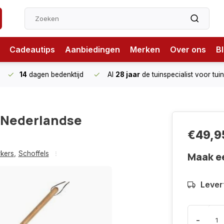
Cadeautips
Aanbiedingen
Merken
Over ons
B
14
dagen bedenktijd
Al
28 jaar
de tuinspecialist
voor tui
 Nederlandse
€49,9
kers
,
Schoffels
Maak e
Levert
-