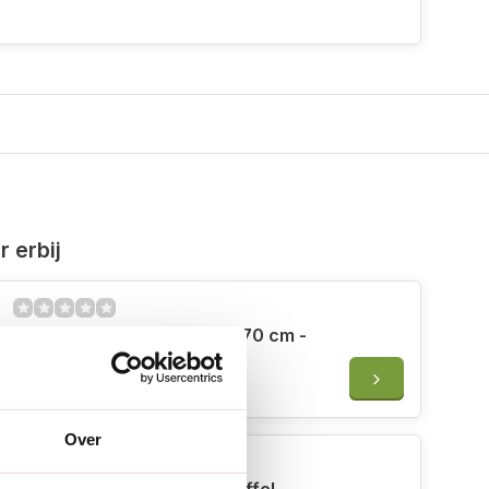
 erbij
Sneeboer Schoffelsteel - 170 cm -
Inclusief hilt
€13,95
Over