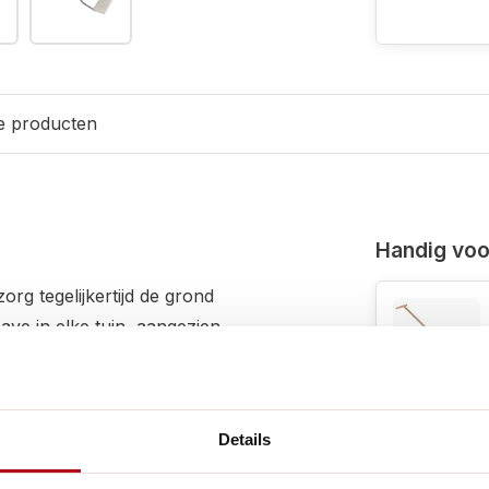
e producten
Handig voor
g tegelijkertijd de grond
ve in elke tuin, aangezien
ak genoeg gedaan kan worden.
handvat, biedt de De Dutch
wicht en de lange steel
Details
at je jezelf hoeft te