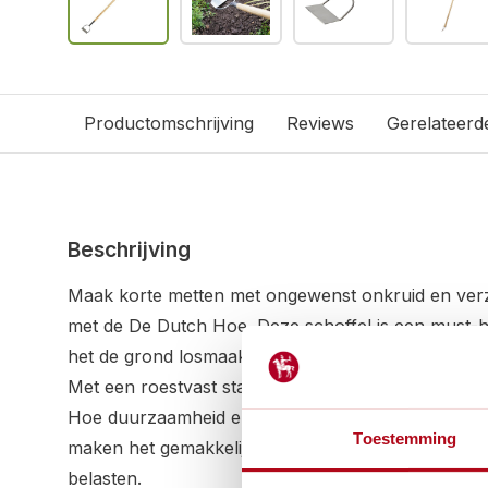
Productomschrijving
Reviews
Gerelateerd
Beschrijving
Maak korte metten met ongewenst onkruid en verzor
met de De Dutch Hoe. Deze schoffel is een must-ha
het de grond losmaakt op een manier die niet va
Met een roestvast stalen blad en een FSC houten 
Hoe duurzaamheid en comfort in één. Het lichte ge
Toestemming
maken het gemakkelijk om te manoeuvreren zonder d
belasten.