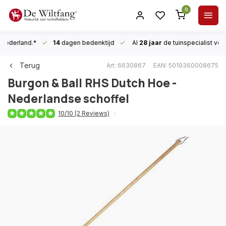
0
n Nederland.*
14
dagen bedenktijd
Al
28 jaar
de tuinspecialist
voor
Terug
Art: 6630867
EAN: 5019360008675
Burgon & Ball
RHS Dutch Hoe -
Nederlandse schoffel
10/10 (2 Reviews)