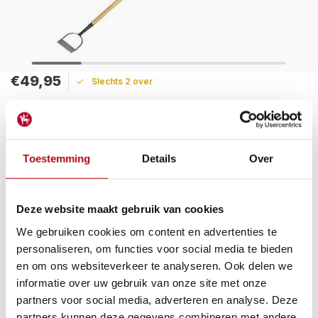
€49,95
Slechts 2 over
Maak een keuze:
Levertijd: 1 - 2 werkdagen
Toestemming
Details
Over
De Burgon & Ball Dutch Hoe maakt korte metten met
ongewenst onkruid en verzorgt tegelijkertijd de grond. Lange
beugels houden de steel vrij van aarde.
Deze website maakt gebruik van cookies
Lees meer
We gebruiken cookies om content en advertenties te
personaliseren, om functies voor social media te bieden
Betaal achteraf met Riverty.
en om ons websiteverkeer te analyseren. Ook delen we
Gratis verzenden
vanaf € 60 in België en Nederland.*
informatie over uw gebruik van onze site met onze
14
dagen bedenktijd
partners voor social media, adverteren en analyse. Deze
Al
28 jaar
de tuinspecialist voor tuinliefhebbers
partners kunnen deze gegevens combineren met andere
Nieuw:
Haal je bestelling in Wilnis bij ons op!