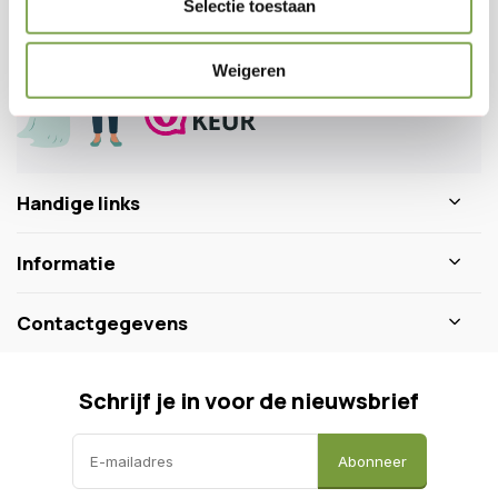
Selectie toestaan
0346 218 111
info@dewiltfang.nl
+31 640511932
Weigeren
Handige links
Informatie
Contactgegevens
Schrijf je in voor de nieuwsbrief
Abonneer