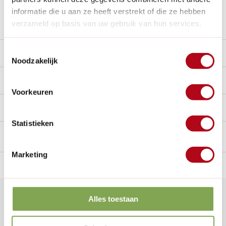
informatie die u aan ze heeft verstrekt of die ze hebben
Stel een vraag over dit product
verzameld op basis van uw gebruik van hun services.
Toestemmingsselectie
Beschrijving
Noodzakelijk
Reviews
10/10
Voorkeuren
Handig voor erbij
Statistieken
Marketing
n Nederland.*
14
dagen bedenktijd
Al
28 jaar
de tuinspecialist
voo
Klantenservice
Alles toestaan
Veelgestelde vragen