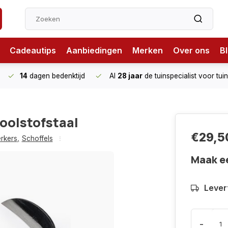
Cadeautips
Aanbiedingen
Merken
Over ons
B
14
dagen bedenktijd
Al
28 jaar
de tuinspecialist
voor tui
oolstofstaal
€29,5
rkers
,
Schoffels
Maak e
Levert
-