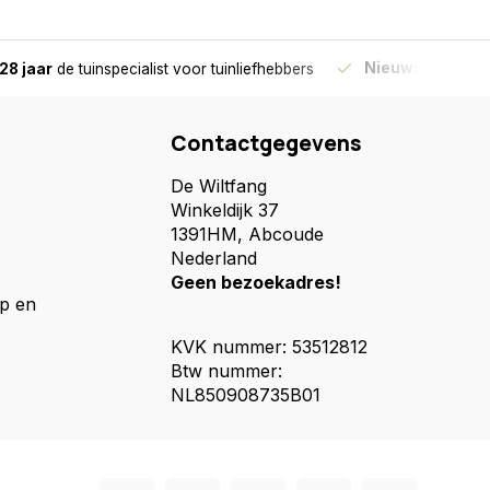
Nieuw:
Haal je bes
28 jaar
de tuinspecialist
voor tuinliefhebbers
Contactgegevens
De Wiltfang
Winkeldijk 37
1391HM, Abcoude
Nederland
Geen bezoekadres!
p en
KVK nummer: 53512812
Btw nummer:
NL850908735B01