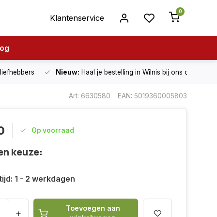
0
Klantenservice
log
nliefhebbers
Nieuw:
Haal je bestelling in Wilnis bij ons op!
Art: 6630580
EAN: 5019360005803
0
Op voorraad
en keuze:
ijd: 1 - 2 werkdagen
Toevoegen aan
+