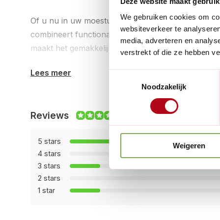
Deze website maakt gebruik
We gebruiken cookies om cont
Of u nu in uw moestuin werkt of uw bloembedden
websiteverkeer te analyseren
combineert functionaliteit met kwaliteit. Het lichte
media, adverteren en analys
maakt het gemakkelijk te hanteren, zelfs tijdens lan
verstrekt of die ze hebben v
Lees meer
Toestemmingsselectie
Noodzakelijk
Reviews
8.3/10
5 stars
Weigeren
4 stars
3 stars
2 stars
1 star