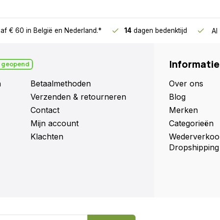
af € 60
in België en Nederland.*
14
dagen bedenktijd
Al
Informatie
 geopend
n
Betaalmethoden
Over ons
p Ik zou het niet meer
Verzenden & retourneren
Blog
Contact
Merken
Mijn account
Categorieën
Klachten
Wederverkoo
Dropshipping
. Schrepel uitstekend!