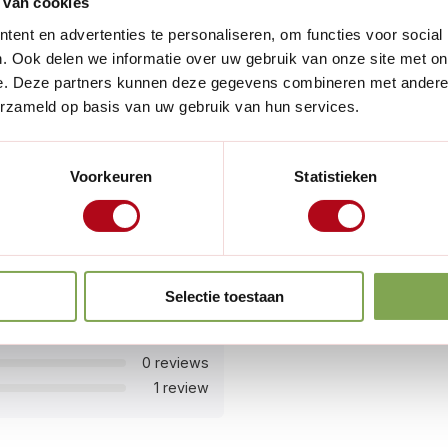
 van cookies
ent en advertenties te personaliseren, om functies voor social
 onderhoudt, deze schrepel
. Ook delen we informatie over uw gebruik van onze site met on
 gewicht van slechts 188 gram
e. Deze partners kunnen deze gegevens combineren met andere i
gere tuinsessies.
erzameld op basis van uw gebruik van hun services.
Voorkeuren
Statistieken
5 reviews
Selectie toestaan
0 reviews
1 review
0 reviews
1 review