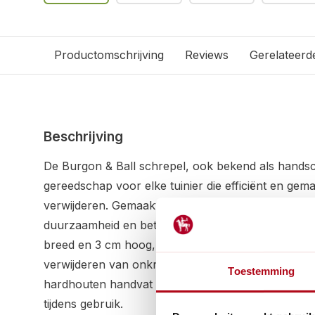
Productomschrijving
Reviews
Gerelateerd
Beschrijving
De Burgon & Ball schrepel, ook bekend als handsch
gereedschap voor elke tuinier die efficiënt en gema
verwijderen. Gemaakt van hoogwaardig koolstofsta
duurzaamheid en betrouwbaarheid bij elke taak. 
breed en 3 cm hoog, maakt de scherp gesneden v
verwijderen van onkruid een moeiteloze taak. Het 
Toestemming
hardhouten handvat zorgt voor een comfortabele g
tijdens gebruik.