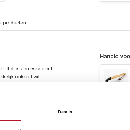
e producten
Handig voor
offel, is een essentieel
kkelijk onkruid wil
al, biedt deze schrepel
Met een hoofd van 12 cm
orm van de schrepel het
FSC-gecertificeerde
Details
rip en optimale controle