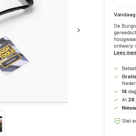
Vandaag
De Burgon
gereedsch
hoogwaard
ontwerp v
Lees me
Betaal
Grati
Neder
14
dag
Al
28 
Nieuw
Stel e