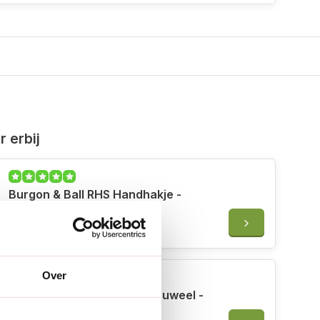
 erbij
Burgon & Ball RHS Handhakje -
Koolstofstaal
€18,95
Over
Burgon & Ball RHS Grondhouweel -
Koolstofstaal