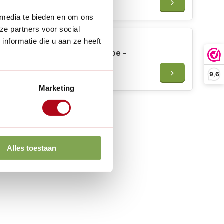
€21,50
 media te bieden en om ons
ze partners voor social
nformatie die u aan ze heeft
Burgon & Ball RHS Dutch Hoe -
Nederlandse schoffel
9,6
€49,95
Marketing
Alles toestaan