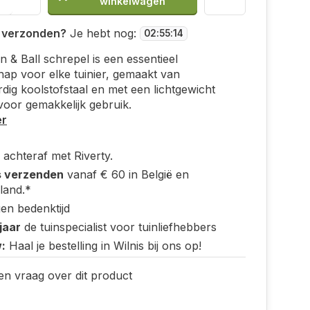
winkelwagen
 verzonden?
Je hebt nog:
02
:
55
:
14
 & Ball schrepel is een essentieel
ap voor elke tuinier, gemaakt van
ig koolstofstaal en met een lichtgewicht
oor gemakkelijk gebruik.
er
 achteraf met Riverty.
s verzenden
vanaf € 60 in België en
land.*
en bedenktijd
jaar
de tuinspecialist voor tuinliefhebbers
:
Haal je bestelling in Wilnis bij ons op!
en vraag over dit product