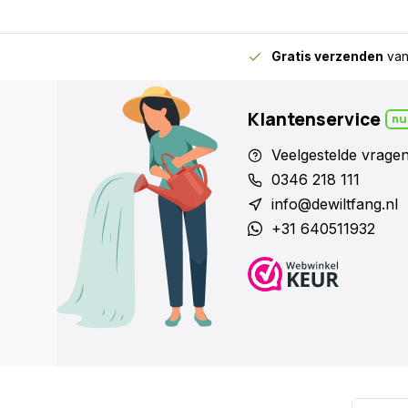
Annelies
Een absolute aanrader. Werkt heel prettig!
Gratis verzenden
van
Geplaatst op 28/09/2021
Klantenservice
nu
Ineke
Veelgestelde vrage
De schrepel is een heel fijn stukje handgereedscha
0346 218 111
willen missen.
info@dewiltfang.nl
+31 640511932
Geplaatst op 13/05/2020
Rob
Misschien goed om het handvat een kleur te geven
Geplaatst op 08/05/2019