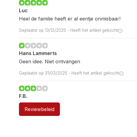
Luc
Heel de familie heeft er al eentje onmisbaar!
Geplaatst op 13/12/2025 -
Heeft het artikel gekocht
Hans Lammerts
Geen idee. Niet ontvangen
Geplaatst op 31/03/2025 -
Heeft het artikel gekocht
F.B.
Ziet er goed uit maar bij gebruik is het toch wel sn
Reviewbeleid
China!!
Geplaatst op 30/05/2022