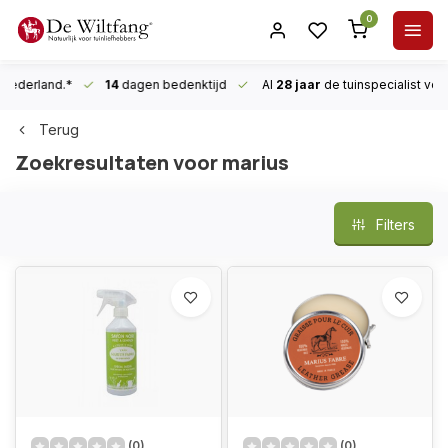
0
n Nederland.*
14
dagen bedenktijd
Al
28 jaar
de tuinspecialist
voor
Terug
Zoekresultaten voor marius
Filters
(0)
(0)