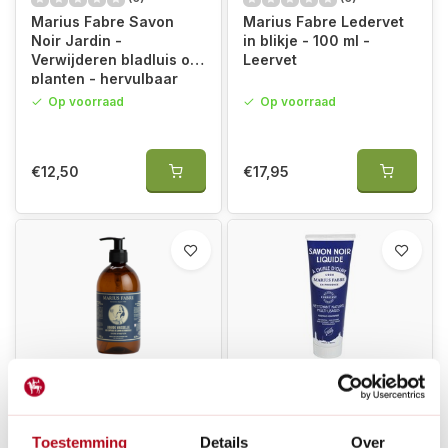
Marius Fabre Savon
Marius Fabre Ledervet
Noir Jardin -
in blikje - 100 ml -
Verwijderen bladluis op
Leervet
planten - hervulbaar
Op voorraad
Op voorraad
€12,50
€17,95
(3)
(1)
Marius Fabre Savon
Marius Fabre Savon
Noir - Zeep Pompfles
Noir - Zwarte zeep in
Toestemming
Details
Over