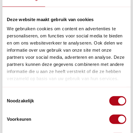
500 ml - Plantaardige
tube - 250 ml
oliën
Op voorraad
Op voorraad
Deze website maakt gebruik van cookies
We gebruiken cookies om content en advertenties te
personaliseren, om functies voor social media te bieden
€15,95
€7,95
en om ons websiteverkeer te analyseren. Ook delen we
informatie over uw gebruik van onze site met onze
partners voor social media, adverteren en analyse. Deze
partners kunnen deze gegevens combineren met andere
informatie die u aan ze heeft verstrekt of die ze hebben
verzameld op basis van uw gebruik van hun services.
-17%
Toestemmingsselectie
Noodzakelijk
(1)
Marius Fabre
Handcrème - 75 ml -
Voorkeuren
Hydraterende crème