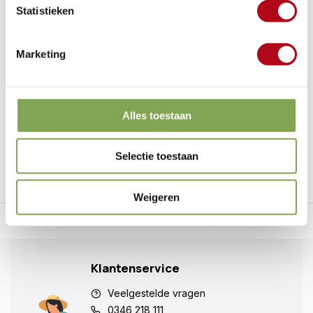
Op voorraad
Statistieken
€17,95
Marketing
€14,95
Alles toestaan
1
Selectie toestaan
Weigeren
n Nederland.*
14
dagen bedenktijd
Al
28 jaar
de tuinspecialist
voo
Klantenservice
Veelgestelde vragen
0346 218 111