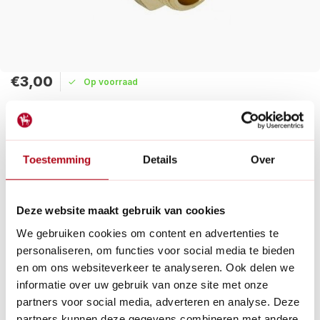
€3,00
Op voorraad
Maak een keuze:
Levertijd: 1 - 2 werkdagen
Toestemming
Details
Over
Dit verloopstuk zet eenvoudig uw binnendraad om naar een
3/4 buitendraad, gemaakt van hoogwaardige materialen voor
een stevige en betrouwbare verbinding.
Deze website maakt gebruik van cookies
Lees meer
We gebruiken cookies om content en advertenties te
personaliseren, om functies voor social media te bieden
Betaal achteraf met Riverty.
en om ons websiteverkeer te analyseren. Ook delen we
Gratis verzenden
vanaf € 60 in België en Nederland.*
informatie over uw gebruik van onze site met onze
14
dagen bedenktijd
partners voor social media, adverteren en analyse. Deze
Al
28 jaar
de tuinspecialist voor tuinliefhebbers
partners kunnen deze gegevens combineren met andere
Nieuw:
Haal je bestelling in Wilnis bij ons op!