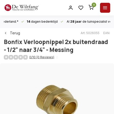
0
n Nederland.*
14
dagen bedenktijd
Al
28 jaar
de tuinspecialist
voor
Terug
Art: 5026055
EAN:
Bonfix
Verloopnippel 2x buitendraad
- 1/2" naar 3/4" - Messing
0/10 (0 Reviews)