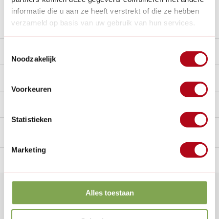
informatie die u aan ze heeft verstrekt of die ze hebben
Stel een vraag over dit product
verzameld op basis van uw gebruik van hun services.
Toestemmingsselectie
Beschrijving
Noodzakelijk
Reviews
0/10
Voorkeuren
Handig voor erbij
Statistieken
Marketing
n Nederland.*
14
dagen bedenktijd
Al
28 jaar
de tuinspecialist
voo
Klantenservice
Alles toestaan
Veelgestelde vragen