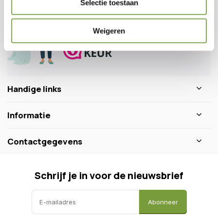
Selectie toestaan
0346 218 111
info@dewiltfang.nl
+31 640511932
Weigeren
Handige links
Informatie
Contactgegevens
Schrijf je in voor de nieuwsbrief
Abonneer