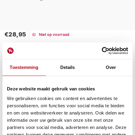
€28,95
Niet op voorraad
Maak een keuze:
Tijdelijk uitverkocht
Toestemming
Details
Over
De GEKA aluminium wandslanghouder in 2 maten is een
compacte oplossing voor het opbergen van je tuinslang,
gemaakt van aluminium en met een elegant design.
Deze website maakt gebruik van cookies
Lees meer
We gebruiken cookies om content en advertenties te
personaliseren, om functies voor social media te bieden
Betaal achteraf met Riverty.
en om ons websiteverkeer te analyseren. Ook delen we
Gratis verzenden
vanaf € 60 in België en Nederland.*
informatie over uw gebruik van onze site met onze
14
dagen bedenktijd
partners voor social media, adverteren en analyse. Deze
Al
28 jaar
de tuinspecialist voor tuinliefhebbers
partners kunnen deze gegevens combineren met andere
Nieuw:
Haal je bestelling in Wilnis bij ons op!