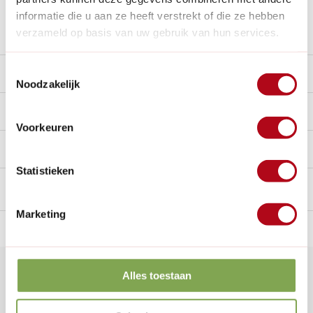
informatie die u aan ze heeft verstrekt of die ze hebben
Stel een vraag over dit product
verzameld op basis van uw gebruik van hun services.
Toestemmingsselectie
Beschrijving
Noodzakelijk
Reviews
10/10
Voorkeuren
Handig voor erbij
Statistieken
Marketing
n Nederland.*
14
dagen bedenktijd
Al
28 jaar
de tuinspecialist
voo
Klantenservice
Alles toestaan
Veelgestelde vragen