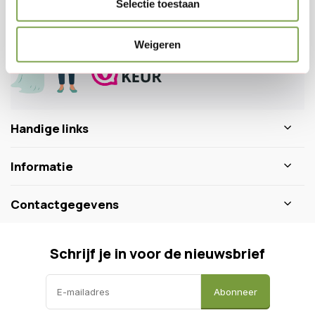
Selectie toestaan
0346 218 111
info@dewiltfang.nl
+31 640511932
Weigeren
Handige links
Informatie
Contactgegevens
Schrijf je in voor de nieuwsbrief
Abonneer