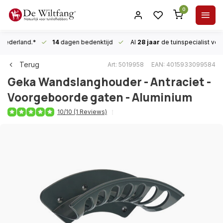
0
n Nederland.*
14
dagen bedenktijd
Al
28 jaar
de tuinspecialist
voor
Terug
Art: 5019958
EAN: 4015933099584
Geka
Wandslanghouder - Antraciet -
Voorgeboorde gaten - Aluminium
10/10 (1 Reviews)