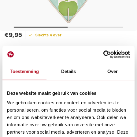
€9,95
Slechts 4 over
Maak een keuze:
Levertijd: 1 - 2 werkdagen
Toestemming
Details
Over
Onze vogels genieten van een sappige appel en met deze
unieke voeder worden ze op elegante wijze bediend. Een
simpele plaatsing van een appel op de spike lokt direct
tuinbezoekers.
Deze website maakt gebruik van cookies
Lees meer
We gebruiken cookies om content en advertenties te
personaliseren, om functies voor social media te bieden
Betaal achteraf met Riverty.
en om ons websiteverkeer te analyseren. Ook delen we
Gratis verzenden
vanaf € 60 in België en Nederland.*
informatie over uw gebruik van onze site met onze
14
dagen bedenktijd
partners voor social media, adverteren en analyse. Deze
Al
28 jaar
de tuinspecialist voor tuinliefhebbers