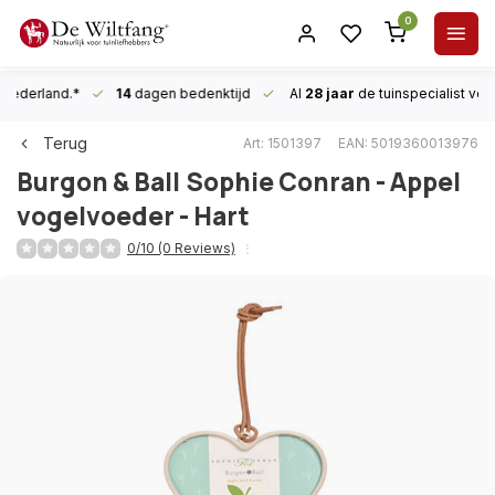
0
n Nederland.*
14
dagen bedenktijd
Al
28 jaar
de tuinspecialist
voor
Terug
Art: 1501397
EAN: 5019360013976
Burgon & Ball
Sophie Conran - Appel
vogelvoeder - Hart
0/10 (0 Reviews)