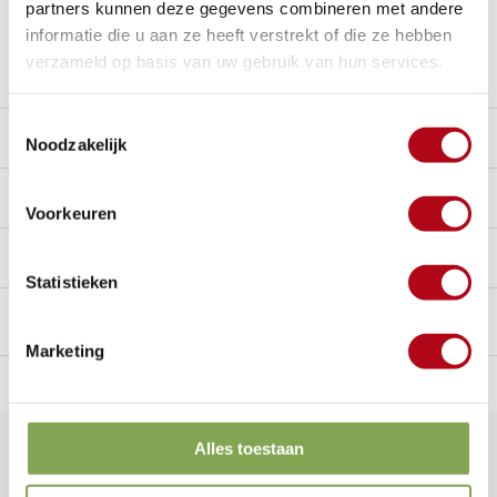
partners kunnen deze gegevens combineren met andere
Nieuw:
Haal je bestelling in Wilnis bij ons op!
informatie die u aan ze heeft verstrekt of die ze hebben
verzameld op basis van uw gebruik van hun services.
Stel een vraag over dit product
Toestemmingsselectie
Beschrijving
Noodzakelijk
Reviews
0/10
Voorkeuren
Handig voor erbij
Statistieken
Marketing
n Nederland.*
14
dagen bedenktijd
Al
28 jaar
de tuinspecialist
voo
Alles toestaan
Klantenservice