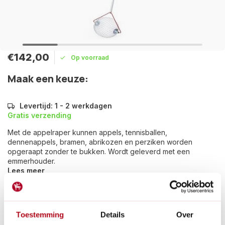
€142,00
Op voorraad
Maak een keuze:
Levertijd: 1 - 2 werkdagen
Gratis verzending
Met de appelraper kunnen appels, tennisballen,
dennenappels, bramen, abrikozen en perziken worden
opgeraapt zonder te bukken. Wordt geleverd met een
emmerhouder.
Lees meer
Betaal achteraf met Riverty.
Gratis verzenden
vanaf € 60 in België en Nederland.*
Toestemming
Details
Over
14
dagen bedenktijd