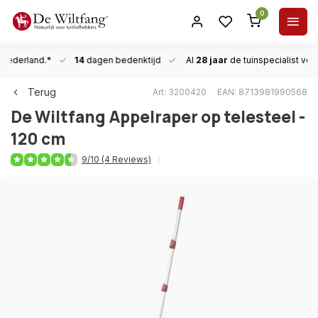
0
n Nederland.*
14
dagen bedenktijd
Al
28 jaar
de tuinspecialist
voor
Terug
Art: 3200420
EAN: 8713981990568
De Wiltfang
Appelraper op telesteel -
120 cm
9/10 (4 Reviews)