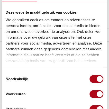
Al
28 jaar
de tuinspecialist voor tuinliefhebbers
Nieuw:
Haal je bestelling in Wilnis bij ons op!
Deze website maakt gebruik van cookies
Stel een vraag over dit product
We gebruiken cookies om content en advertenties te
personaliseren, om functies voor social media te bieden
en om ons websiteverkeer te analyseren. Ook delen we
Product video
informatie over uw gebruik van onze site met onze
partners voor social media, adverteren en analyse. Deze
Plus- en minpunten
partners kunnen deze gegevens combineren met andere
informatie die u aan ze heeft verstrekt of die ze hebben
verzameld op basis van uw gebruik van hun services.
Je rolt alles zo in het korfje zonder te bukken
Met een draaibeweging leeg je het korfje in een emmer
m.b.v. emmerhaak
Toestemmingsselectie
Noodzakelijk
Losse onderdelen te verkrijgen
Kleinere dingen vallen (weer) uit korfje, ander korfje
hiervoor nodig
Voorkeuren
Statistieken