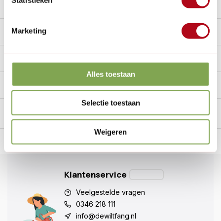
Beschrijving
Marketing
Reviews
9/10
Specificaties
Alles toestaan
Handig voor erbij
Selectie toestaan
Weigeren
n Nederland.*
14
dagen bedenktijd
Al
28 jaar
de tuinspecialist
voo
Klantenservice
Veelgestelde vragen
0346 218 111
info@dewiltfang.nl