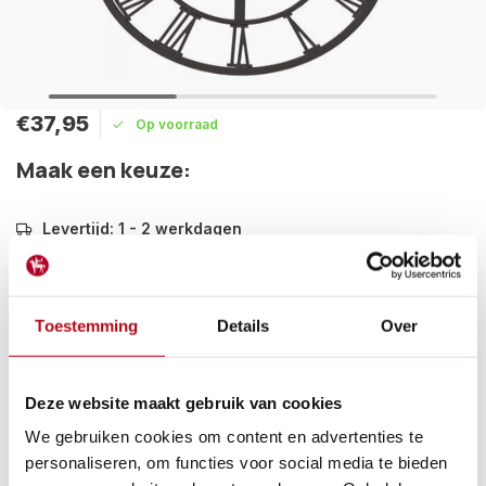
€37,95
Op voorraad
Maak een keuze:
Levertijd: 1 - 2 werkdagen
De Arundel wandklok is een tijdloze toevoeging aan elke
buitenruimte, gemaakt van weerbestendig gecoat metaal en
geschikt voor zowel binnen als buiten gebruik.
Toestemming
Details
Over
Lees meer
Betaal achteraf met Riverty.
Deze website maakt gebruik van cookies
Gratis verzenden
vanaf € 60 in België en Nederland.*
14
dagen bedenktijd
We gebruiken cookies om content en advertenties te
Al
28 jaar
de tuinspecialist voor tuinliefhebbers
personaliseren, om functies voor social media te bieden
Nieuw:
Haal je bestelling in Wilnis bij ons op!