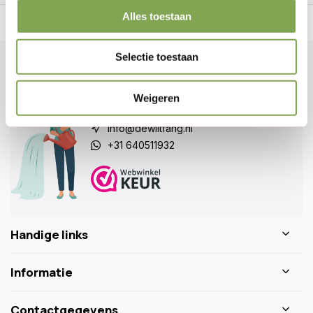
Alles toestaan
n Nederland.*
14
dagen bedenktijd
Al
28 jaar
de tuinspecialist
voo
Selectie toestaan
Klantenservice
Veelgestelde vragen
Weigeren
0346 218 111
info@dewiltfang.nl
+31 640511932
Handige links
Informatie
Contactgegevens