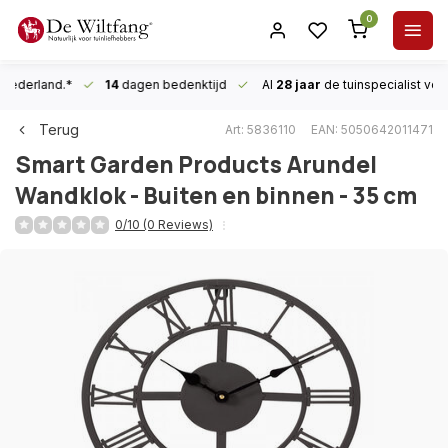
0
n Nederland.*
14
dagen bedenktijd
Al
28 jaar
de tuinspecialist
voor
Terug
Art: 5836110
EAN: 5050642011471
Smart Garden Products
Arundel
Wandklok - Buiten en binnen - 35 cm
0/10 (0 Reviews)