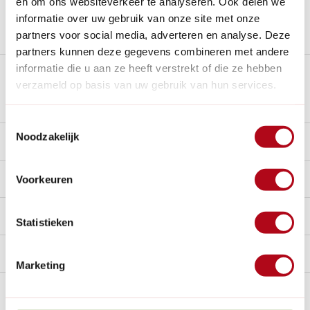
en om ons websiteverkeer te analyseren. Ook delen we
informatie over uw gebruik van onze site met onze
Stel een vraag over dit product
partners voor social media, adverteren en analyse. Deze
partners kunnen deze gegevens combineren met andere
informatie die u aan ze heeft verstrekt of die ze hebben
Plus- en minpunten
verzameld op basis van uw gebruik van hun services.
Toestemmingsselectie
Noodzakelijk
Beschrijving
Reviews
0/10
Voorkeuren
Specificaties
Statistieken
Handig voor erbij
Marketing