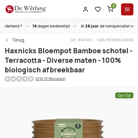
0
n Nederland.*
14
dagen bedenktijd
Al
28 jaar
de tuinspecialist
voor
Terug
Art: 3141402
EAN: 651609214659
Haxnicks
Bloempot Bamboe schotel -
Terracotta - Diverse maten - 100%
biologisch afbreekbaar
0/10 (0 Reviews)
Op=Op