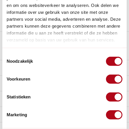
Al
28 jaar
de tuinspecialist voor tuinliefhebbers
en om ons websiteverkeer te analyseren. Ook delen we
Nieuw:
Haal je bestelling in Wilnis bij ons op!
informatie over uw gebruik van onze site met onze
partners voor social media, adverteren en analyse. Deze
Stel een vraag over dit product
partners kunnen deze gegevens combineren met andere
informatie die u aan ze heeft verstrekt of die ze hebben
Plus- en minpunten
verzameld op basis van uw gebruik van hun services.
Toestemmingsselectie
Noodzakelijk
Beschrijving
Voorkeuren
Reviews
0/10
Statistieken
Specificaties
Handig voor erbij
Marketing