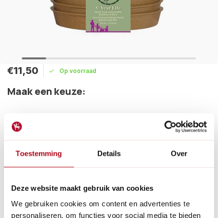
€11,50
Op voorraad
Maak een keuze:
Levertijd: 1 - 2 werkdagen
De Haxnicks bloempot schotels terracotta gemaakt van
bamboe en rijst. De schotels zijn ideaal voor de bamboe
bloempotten en zijn 100% biologisch afbreekbaar.
Toestemming
Details
Over
Lees meer
Betaal achteraf met Riverty.
Deze website maakt gebruik van cookies
Gratis verzenden
vanaf € 60 in België en Nederland.*
We gebruiken cookies om content en advertenties te
14
dagen bedenktijd
personaliseren, om functies voor social media te bieden