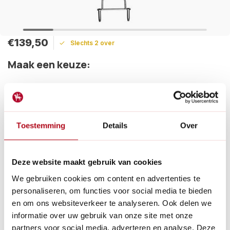
€139,50
Slechts 2 over
Maak een keuze:
Levertijd: 1 - 2 werkdagen
Gratis verzending
De Sneeboer gazonbeluchter zorgt voor lucht en zuurstof
Toestemming
Details
Over
voor een gezonde groei en ontwikkeling van je gazon. Ook
geschikt voor het verwijderen van onkruid.
Lees meer
Deze website maakt gebruik van cookies
Betaal achteraf met Riverty.
We gebruiken cookies om content en advertenties te
Gratis verzenden
vanaf € 60 in België en Nederland.*
personaliseren, om functies voor social media te bieden
14
dagen bedenktijd
en om ons websiteverkeer te analyseren. Ook delen we
Al
28 jaar
de tuinspecialist voor tuinliefhebbers
informatie over uw gebruik van onze site met onze
Nieuw:
Haal je bestelling in Wilnis bij ons op!
partners voor social media, adverteren en analyse. Deze