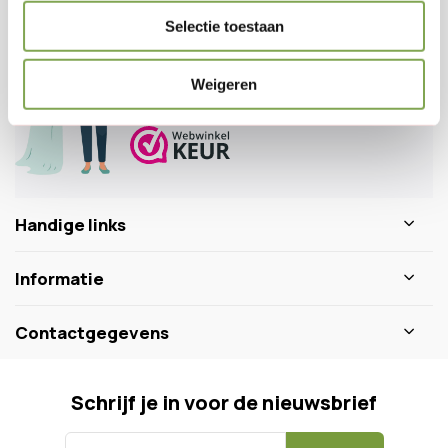
Veelgestelde vragen
Selectie toestaan
0346 218 111
info@dewiltfang.nl
Weigeren
+31 640511932
Handige links
Informatie
Contactgegevens
Schrijf je in voor de nieuwsbrief