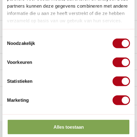
partners kunnen deze gegevens combineren met andere
Stel een vraag over dit product
informatie die u aan ze heeft verstrekt of die ze hebben
verzameld op basis van uw gebruik van hun services.
Product video
Toestemmingsselectie
Noodzakelijk
Beschrijving
Reviews
0/10
Voorkeuren
Handig voor erbij
Statistieken
Marketing
n Nederland.*
14
dagen bedenktijd
Al
28 jaar
de tuinspecialist
voo
Alles toestaan
Klantenservice