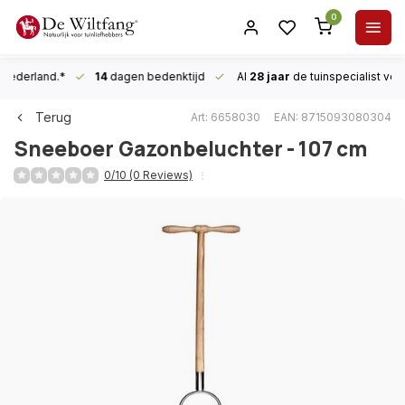
0
n Nederland.*
14
dagen bedenktijd
Al
28 jaar
de tuinspecialist
voor
Terug
Art: 6658030
EAN: 8715093080304
Sneeboer
Gazonbeluchter - 107 cm
0/10 (0 Reviews)