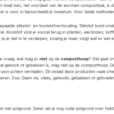
 in kwijt kan, het voordeel van de wormen compostbak, is 
r is voor in bijvoorbeeld je moestuin. Voor beide methode
aalde stikstof- en koolstofverhouding. Stikstof komt onde
al. Koolstof vind je vooral terug in planten, eierdozen, kof
je je niet in te verdiepen, zolang je maar volgt wat er we
de vraag: wat mag er
niet
op de
composthoop
? Dat gaat om
al gekook of gebakken is, mag niet op de composthoop. Dit 
itrusvruchten vermijden. Dit omdat deze producten vaak chem
teren. Dus: Geen vis, vlees, gekookt, gebakken of gebrad
et met potgrond. Zeker als je nog oude potgrond over hebt