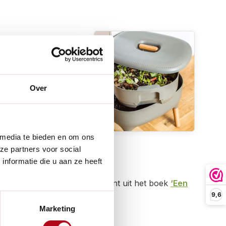
sloten systeem. Er
uin of op een balkon.
Over
 maar ook al het
 media te bieden en om ons
 de kleinere (of juist
ze partners voor social
nformatie die u aan ze heeft
teren? Dit stuk is een fragment uit het boek
‘Een
9,6
n tuin.
Marketing