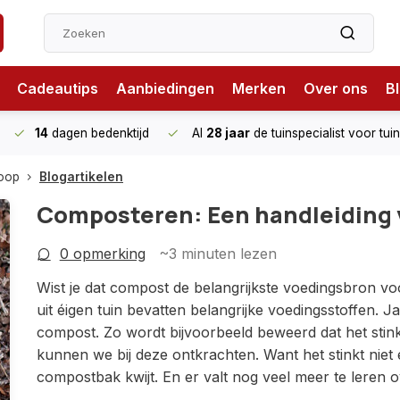
Cadeautips
Aanbiedingen
Merken
Over ons
B
14
dagen bedenktijd
Al
28 jaar
de tuinspecialist
voor tui
hoop
Blogartikelen
Composteren: Een handleiding 
0 opmerking
~3
minuten lezen
Wist je dat compost de belangrijkste voedingsbron v
uit éigen tuin bevatten belangrijke voedingsstoffen.
compost. Zo wordt bijvoorbeeld beweerd dat het stink
kunnen we bij deze ontkrachten. Want het stinkt niet e
compostbak kwijt. En er valt nog veel meer te leren