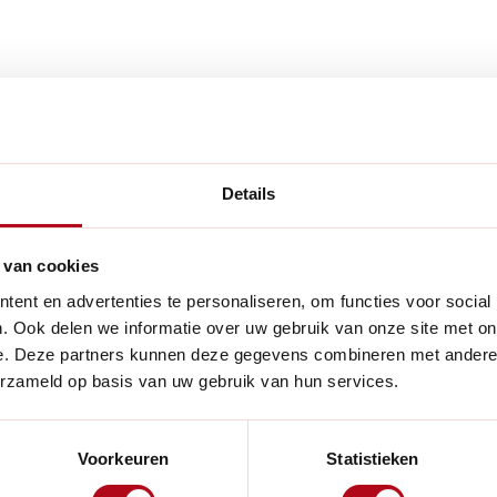
aar gestapeld en is van plastic. De toren vormt een afge
f vermicomposter kan je gemakkelijk kwijt in een kleine t
Details
.
 van cookies
 kun je niet alleen je organische keukenafval in omzetten,
ent en advertenties te personaliseren, om functies voor social
ten kun je aanschaffen in verschillende maten, dus ook voor
. Ook delen we informatie over uw gebruik van onze site met on
e. Deze partners kunnen deze gegevens combineren met andere i
erzameld op basis van uw gebruik van hun services.
s categorie "
composteren
" Wil je meer lezen over compos
 boek is een leuke handleiding om te kunnen smullen uit eige
Voorkeuren
Statistieken