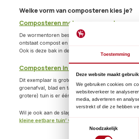
Welke vorm van composteren kies je?
Composteren met een wormentoren
De wormentoren bestaat uit meerdere bakken op elk
ontstaat compost en wormenthee. De wormentoren o
Ook is deze bak in de (bij)keuken te gebruiken.
Toestemming
Composteren in een compostvat of bak
Deze website maakt gebruik
Dit exemplaar is groter dan een wormentoren. Hier
We gebruiken cookies om cont
groenafval, blad en takken uit de tuin. Compost vat
websiteverkeer te analyseren
grotere) tuin is er één te vinden.
media, adverteren en analys
verstrekt of die ze hebben v
Wil je ook aan de slag met composteren? Bekijk on
kleine eetbare tuin’ van Madelon Oostwoud
. Dit
Toestemmingsselectie
Noodzakelijk