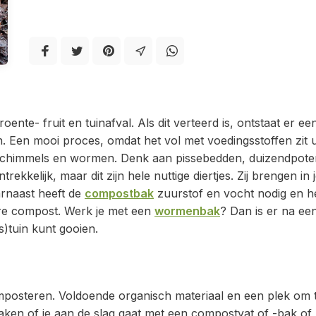
nte- fruit en tuinafval. Als dit verteerd is, ontstaat er ee
in. Een mooi proces, omdat het vol met voedingsstoffen zit uit
schimmels en wormen. Denk aan pissebedden, duizendpote
kkelijk, maar dit zijn hele nuttige diertjes. Zij brengen in 
rnaast heeft de
compostbak
zuurstof en vocht nodig en h
are compost. Werk je met een
wormenbak
? Dan is er na ee
es)tuin kunt gooien.
 composteren. Voldoende organisch materiaal en een plek om 
t maken of je aan de slag gaat met een compostvat of -bak