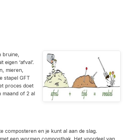
n bruine,
 eigen ‘afval’.
n, mieren,
je stapel GFT
et proces doet
n maand of 2 al
te composteren en je kunt al aan de slag.
 of met een wormen compostbak. Het voordeel van