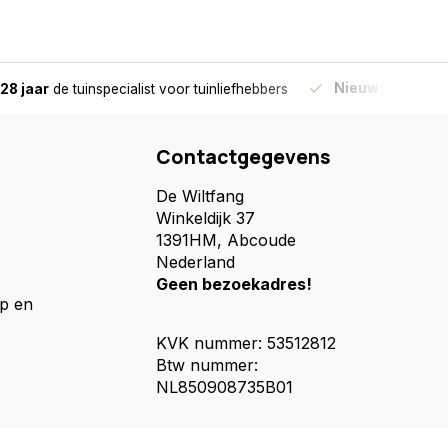
Nieuw:
Haal je be
28 jaar
de tuinspecialist
voor tuinliefhebbers
Contactgegevens
De Wiltfang
Winkeldijk 37
1391HM, Abcoude
Nederland
Geen bezoekadres!
p en
KVK nummer: 53512812
Btw nummer:
NL850908735B01