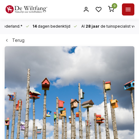
0
n Nederland.*
14
dagen bedenktijd
Al
28 jaar
de tuinspecialist
voor
Terug