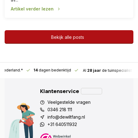
Artikel verder lezen
Bekijk alle posts
n Nederland.*
14
dagen bedenktijd
Al
28 jaar
de tuinspecialist
vo
Klantenservice
Veelgestelde vragen
0346 218 111
info@dewiltfang.nl
+31 640511932