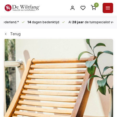
0
n Nederland.*
14
dagen bedenktijd
Al
28 jaar
de tuinspecialist
voor
Terug