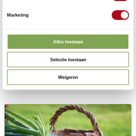
Marketing
31 Juli 2026
Eerste hulp bij zomerhitte: Zo houd je het
gazon groen in augustus
Alles toestaan
Wist je dat elke avond een kwartiertje de sproeier
aanzetten de grootste fout is die je nu kunt maken voor
Selectie toestaan
je gazon? In de zomer krijgt het gras het zwaar te
verduren door intensief gebruik en felle zonnestralen.
Zonder ...
Weigeren
Artikel verder lezen