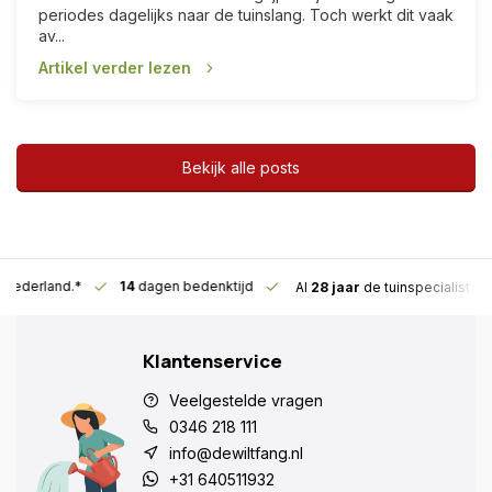
periodes dagelijks naar de tuinslang. Toch werkt dit vaak
av...
Artikel verder lezen
Bekijk alle posts
n Nederland.*
14
dagen bedenktijd
Al
28 jaar
de tuinspecialist
vo
Klantenservice
Veelgestelde vragen
0346 218 111
info@dewiltfang.nl
+31 640511932