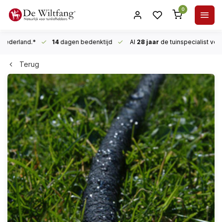
0
n Nederland.*
14
dagen bedenktijd
Al
28 jaar
de tuinspecialist
voor
Terug