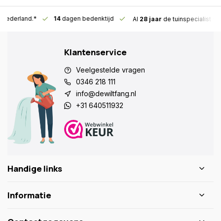
n Nederland.*
14
dagen bedenktijd
Al
28 jaar
de tuinspecialist
vo
Klantenservice
Veelgestelde vragen
0346 218 111
info@dewiltfang.nl
+31 640511932
Handige links
Informatie