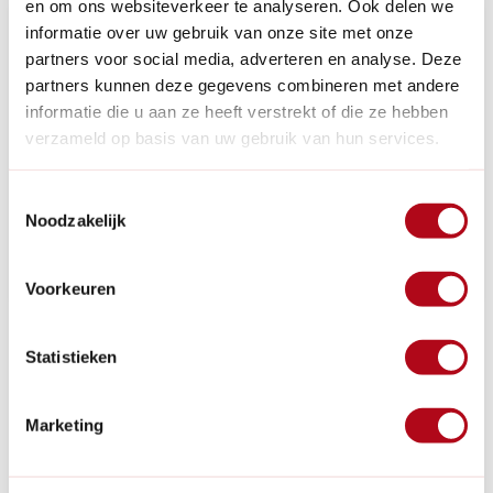
en om ons websiteverkeer te analyseren. Ook delen we
informatie over uw gebruik van onze site met onze
partners voor social media, adverteren en analyse. Deze
partners kunnen deze gegevens combineren met andere
informatie die u aan ze heeft verstrekt of die ze hebben
verzameld op basis van uw gebruik van hun services.
Toestemmingsselectie
Noodzakelijk
Voorkeuren
31 Juli 2026
Statistieken
Eerste hulp bij zomerhitte: Zo houd je het
gazon groen in augustus
Marketing
Wist je dat elke avond een kwartiertje de sproeier
aanzetten de grootste fout is die je nu kunt maken voor
je gazon? In de zomer krijgt het gras het zwaar te