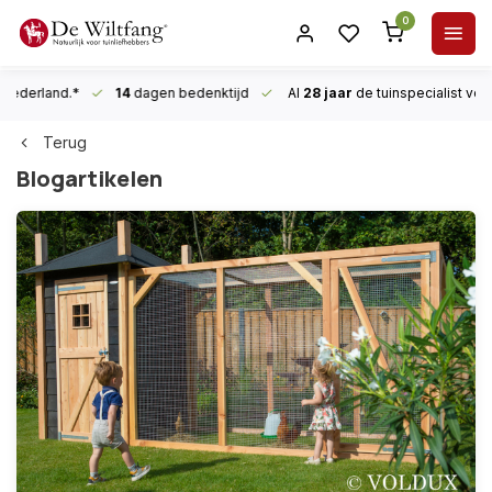
0
n Nederland.*
14
dagen bedenktijd
Al
28 jaar
de tuinspecialist
voor
Terug
Blogartikelen