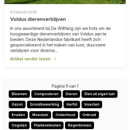
6 Februari 2026
Voldux dierenverblijven
In ons assortiment bij De Wiltfang zijn we trots om de
hoogwaardige dierenverblijven van Voldux aan te
bieden. Deze Nederlandse fabrikant heeft zich
gespecialiseerd in het maken van luxe, duurzame
verblijven voor diverse...
Artikel verder lezen
Pagina
1
van 1
Bloemen
Composteren
Dieren
Eten uit eigen tuin
Gazon
Grondbewerking
Herfst
Insecten
Kruiden
Moestuin
Onderhoud
Onkruid
Oogsten
Plantensteunen
Regentonnen