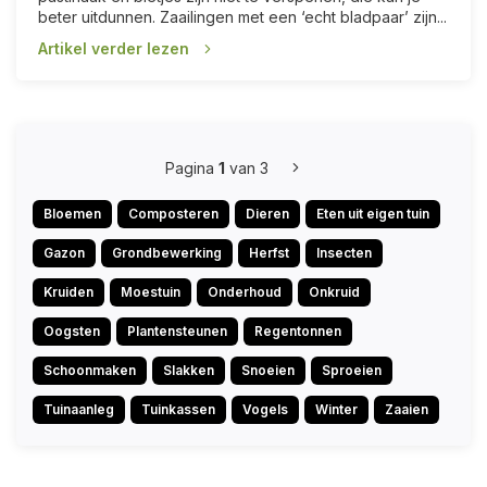
beter uitdunnen. Zaailingen met een ‘echt bladpaar’ zijn...
Artikel verder lezen
Pagina
1
van 3
Bloemen
Composteren
Dieren
Eten uit eigen tuin
Gazon
Grondbewerking
Herfst
Insecten
Kruiden
Moestuin
Onderhoud
Onkruid
Oogsten
Plantensteunen
Regentonnen
Schoonmaken
Slakken
Snoeien
Sproeien
Tuinaanleg
Tuinkassen
Vogels
Winter
Zaaien