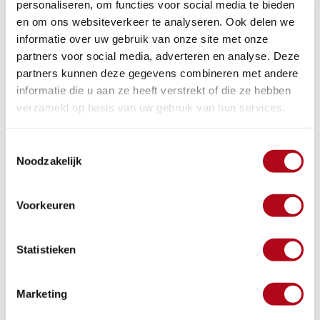
personaliseren, om functies voor social media te bieden
en om ons websiteverkeer te analyseren. Ook delen we
informatie over uw gebruik van onze site met onze
partners voor social media, adverteren en analyse. Deze
partners kunnen deze gegevens combineren met andere
informatie die u aan ze heeft verstrekt of die ze hebben
verzameld op basis van uw gebruik van hun services.
Toestemmingsselectie
Noodzakelijk
Voorkeuren
8 Oktober 2024
Voordelen van een houten tuinkas
Statistieken
Steeds meer mensen kiezen ervoor om groente, fruit,
bloemen en kruiden te kweken en een kas maakt deze
keus een stuk makkelijker. Dit zijn de voordelen........
Marketing
Artikel verder lezen