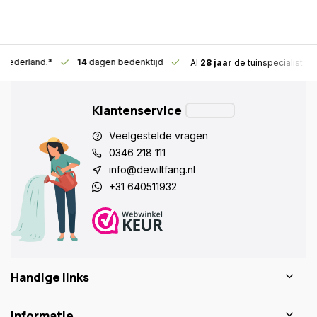
n Nederland.*
14
dagen bedenktijd
Al
28 jaar
de tuinspecialist
vo
Klantenservice
Veelgestelde vragen
0346 218 111
info@dewiltfang.nl
+31 640511932
Handige links
Informatie