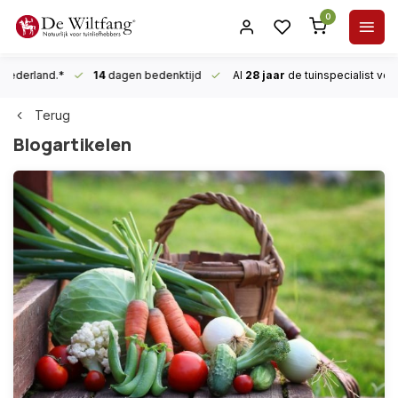
0
n Nederland.*
14
dagen bedenktijd
Al
28 jaar
de tuinspecialist
voor
Terug
Blogartikelen