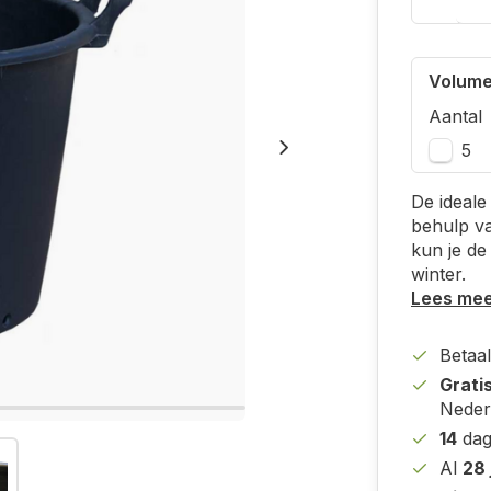
Volume
Aantal
5
De ideale
behulp v
kun je de
winter.
Lees me
Betaal
Grati
Neder
14
dag
Al
28 