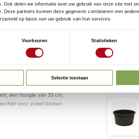
. Ook delen we informatie over uw gebruik van onze site met on
Diameter ond
e. Deze partners kunnen deze gegevens combineren met andere i
Hoogte:
erzameld op basis van uw gebruik van hun services.
m je boom te verplanten? Dan
Volume:
tainer is uitgerust met
Voorkeuren
Statistieken
rplaatsen. Zelfs tijdens de
Vorm:
naar binnen halen.
Materiaal:
 zijkanten van de container
Lees meer
Kleur:
Selectie toestaan
Gewicht:
zwart. Met een diameter van
Handig voor
nt, een hoogte van 33 cm,
Productgebru
 Geschikt voor zowel bomen
Waterreservoi
Boorgaten:
UV-Bestendig