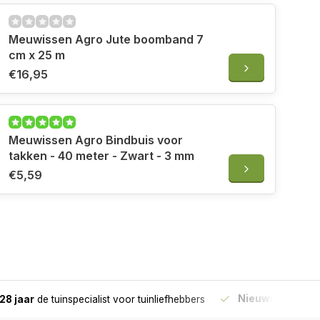
en in verpakking:
1 stuk
Meuwissen Agro Jute boomband 7
cm x 25 m
€16,95
Meuwissen Agro Bindbuis voor
takken - 40 meter - Zwart - 3 mm
€5,59
Nieuw:
Haal je bes
28 jaar
de tuinspecialist
voor tuinliefhebbers