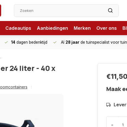
Cadeautips
Aanbiedingen
Merken
Over ons
B
14
dagen bedenktijd
Al
28 jaar
de tuinspecialist
voor tui
n
 24 liter - 40 x
€11,5
oomcontainers
Maak e
Levert
-