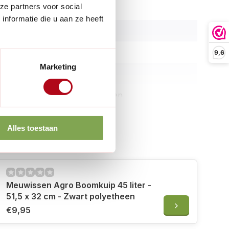
ze partners voor social
er:
30,5 cm
nformatie die u aan ze heeft
33 cm
24 liter
9,6
Marketing
Rond
Polyethyleen
Zwart
Alles toestaan
1 kg
 erbij
ik:
Buiten
r:
Meuwissen Agro Boomkuip 45 liter -
51,5 x 32 cm - Zwart polyetheen
€9,95
: