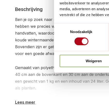
websiteverkeer te analyseren
Beschrijving
media, adverteren en analys
verstrekt of die ze hebben v
Ben je op zoek naar de perfecte plantcontainer o
hebben we precies wat je nodig hebt! Onze plantcon
Toestemmingsselectie
Noodzakelijk
handvatten, waardoor je de boom eenvoudig kunt ve
koude wintermaanden kun je de boom gemakkelijk 
Bovendien zijn er gaten aan de onderkant en in de
voor een goede afwatering.
Weigeren
Gemaakt van polyethyleen en verkrijgbaar in het 
40 cm aan de bovenkant en 30 cm aan de onderka
een gewicht van 1 kg en een inhoud van 24 liter.
als planten.
Lees meer