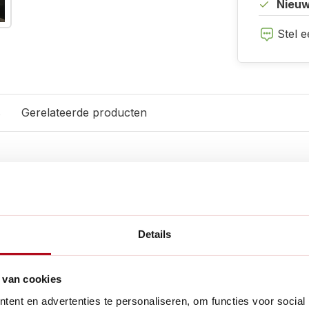
Nieuw
Stel e
s
Gerelateerde producten
Specificati
 met afwateringsgaten.
Merk:
stof ringen.
EAN:
Details
e verplaatsen.
Artikelnumme
 van cookies
Diameter bov
ent en advertenties te personaliseren, om functies voor social