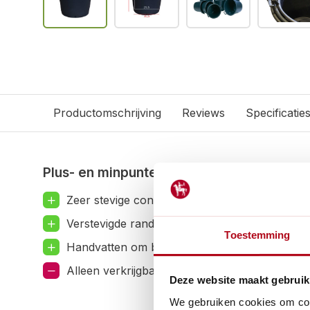
Productomschrijving
Reviews
Specificatie
Plus- en minpunten
Zeer stevige container voor bomen en planten
Verstevigde rand en bodem met verdikte kunst
Toestemming
Handvatten om bomen en planten eenvoudig t
Alleen verkrijgbaar in de kleur zwart.
Deze website maakt gebruik
We gebruiken cookies om cont