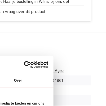
:
Haal je bestelling in Wilnis bij ons op!
en vraag over dit product
es
Meuwissen Agro
8006417004961
Over
r:
2110024
en:
41 cm
 media te bieden en om ons