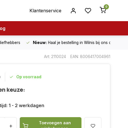
0
Klantenservice
log
nliefhebbers
Nieuw:
Haal je bestelling in Wilnis bij ons op!
Art: 2110024
EAN: 8006417004961
0
Op voorraad
en keuze:
ijd: 1 - 2 werkdagen
Toevoegen aan
+