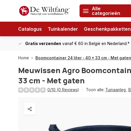
Alle
categorieën
Catalogus
Tuinkalender
Geschenkpakketten
Gratis verzenden
vanaf € 60
in België en Nederland.*
Home
Boomcontainer 24 liter - 40 x 33 cm - Met gate
Meuwissen Agro
Boomcontainer
33 cm - Met gaten
0/10 (0 Reviews)
Toon alle:
Tuinaanleg
,
B