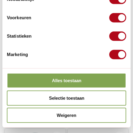
Voorkeuren
Statistieken
100% Gerecycled
Marketing
(0)
(0)
Garantia Natura Ocean
Garantia Terranova
design regenton - 350
regenton - 275 liter -
Alles toestaan
liter - Inclusief
Antraciet
plantenbak
Op voorraad
Op voorraad
Selectie toestaan
€629,00
€259,00
Weigeren