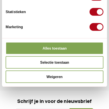
Klantenservice
Veelgestelde vragen
Statistieken
0346 218 111
info@dewiltfang.nl
+31 640511932
Marketing
Alles toestaan
Handige links
Selectie toestaan
Informatie
Weigeren
Contactgegevens
Schrijf je in voor de nieuwsbrief