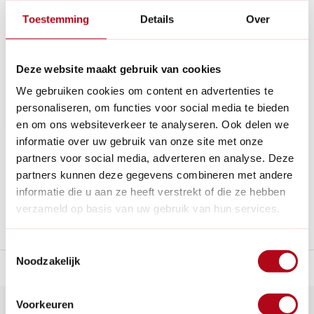
Moestuin, Grote
Toestemming
Details
Over
Opbrengst - Kim
Nelissen
Op voorraad
Deze website maakt gebruik van cookies
We gebruiken cookies om content en advertenties te
€26,95
personaliseren, om functies voor social media te bieden
en om ons websiteverkeer te analyseren. Ook delen we
informatie over uw gebruik van onze site met onze
partners voor social media, adverteren en analyse. Deze
1
partners kunnen deze gegevens combineren met andere
informatie die u aan ze heeft verstrekt of die ze hebben
verzameld op basis van uw gebruik van hun services.
Toestemmingsselectie
Noodzakelijk
n Nederland.*
14
dagen bedenktijd
Al
28 jaar
de tuinspecialist
voo
Voorkeuren