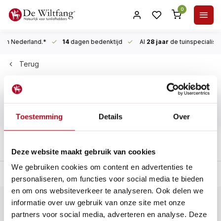
0
n Nederland.*
14
dagen bedenktijd
Al
28 jaar
de tuinspecialist
voo
Terug
Raintap
Filters
Toestemming
Details
Over
Deze website maakt gebruik van cookies
We gebruiken cookies om content en advertenties te
n Nederland.*
14
dagen bedenktijd
Al
28 jaar
de tuinspecialist
vo
personaliseren, om functies voor social media te bieden
en om ons websiteverkeer te analyseren. Ook delen we
informatie over uw gebruik van onze site met onze
Klantenservice
partners voor social media, adverteren en analyse. Deze