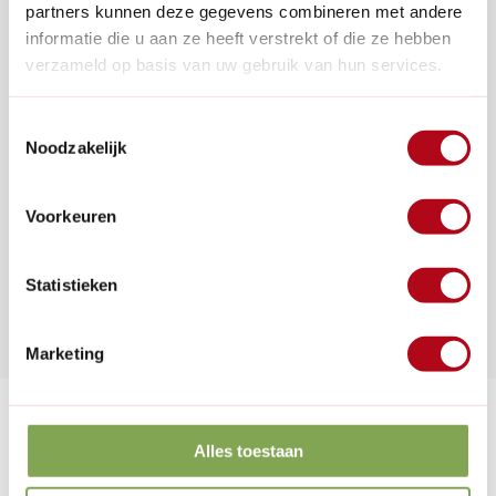
Veelgestelde vragen
partners kunnen deze gegevens combineren met andere
0346 218 111
informatie die u aan ze heeft verstrekt of die ze hebben
info@dewiltfang.nl
verzameld op basis van uw gebruik van hun services.
+31 640511932
Toestemmingsselectie
Noodzakelijk
Voorkeuren
Handige links
Statistieken
Informatie
Contactgegevens
Marketing
Schrijf je in voor de nieuwsbrief
Alles toestaan
Abonneer