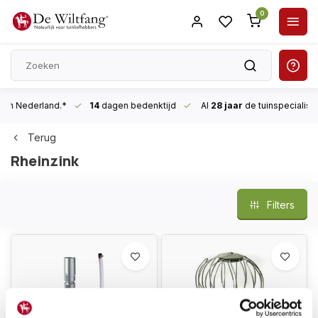
0
n Nederland.*
14
dagen bedenktijd
Al
28 jaar
de tuinspecialist
voor
Terug
Rheinzink
Filters