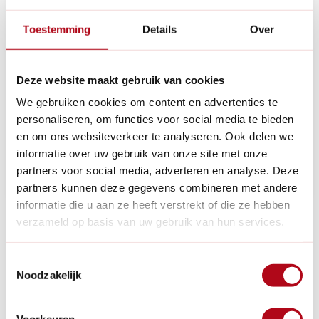
Toestemming
Details
Over
(1)
(1)
Rheinzink Regenton
Rheinzink
vulautomaat - Zink - 80
Boldraadrooster RVS -
Deze website maakt gebruik van cookies
mm
tot 12 cm
We gebruiken cookies om content en advertenties te
Op voorraad
Op voorraad
personaliseren, om functies voor social media te bieden
en om ons websiteverkeer te analyseren. Ook delen we
informatie over uw gebruik van onze site met onze
€149,95
€17,95
partners voor social media, adverteren en analyse. Deze
partners kunnen deze gegevens combineren met andere
informatie die u aan ze heeft verstrekt of die ze hebben
verzameld op basis van uw gebruik van hun services.
1
Toestemmingsselectie
Noodzakelijk
Voorkeuren