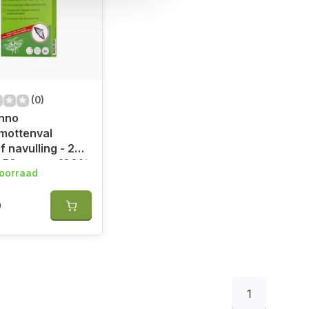
(0)
inno
mottenval
f navulling - 2
 50 gram - 100%
oorraad
ijk
0
1