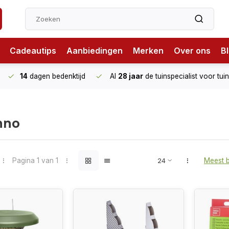
Cadeautips
Aanbiedingen
Merken
Over ons
B
14
dagen bedenktijd
Al
28 jaar
de tuinspecialist
voor tui
nno
Pagina 1 van 1
Meest 