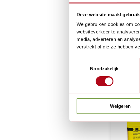
Deze website maakt gebruik
We gebruiken cookies om cont
websiteverkeer te analyseren
media, adverteren en analys
verstrekt of die ze hebben v
Swissinn
Fruitvlieg
Toestemmingsselectie
- 100% nat
Noodzakelijk
zakjes
Niet op 
€7,95
Weigeren