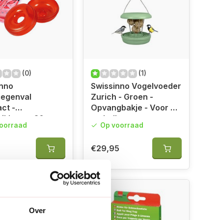
(0)
(1)
inno
Swissinno Vogelvoeder
liegenval
Zurich - Groen -
ct -
Opvangbakje - Voor 5
ikbaar - 30
vetbollen
oorraad
Op voorraad
€29,95
Over