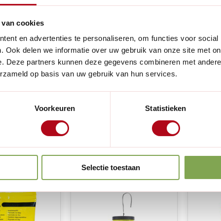
 van cookies
ent en advertenties te personaliseren, om functies voor social
. Ook delen we informatie over uw gebruik van onze site met on
e. Deze partners kunnen deze gegevens combineren met andere i
(0)
(1)
erzameld op basis van uw gebruik van hun services.
o
Swissinno Slakken
Swiss
enval lokstof
kopertape - 3 cm x 5
met fe
uurlijk - 2
meter - Plakstrip
giftig 
Voorkeuren
Statistieken
milieu
voorraad
Op voorraad
Op v
€13,99
€20,9
Selectie toestaan