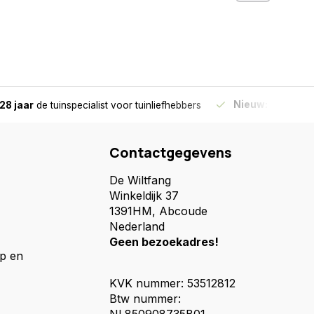
Nieuw:
Haal je bes
28 jaar
de tuinspecialist
voor tuinliefhebbers
Contactgegevens
De Wiltfang
Winkeldijk 37
1391HM, Abcoude
Nederland
Geen bezoekadres!
p en
KVK nummer: 53512812
Btw nummer: