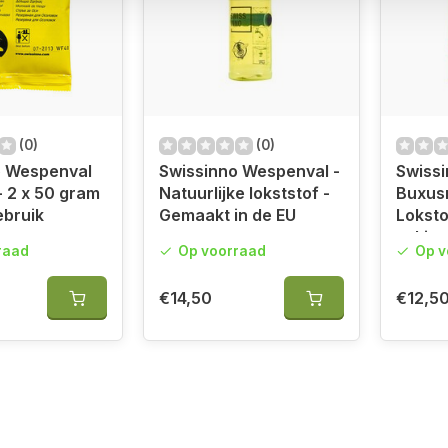
(0)
(0)
o Wespenval
Swissinno Wespenval -
Swiss
- 2 x 50 gram
Natuurlijke lokststof -
Buxus
ebruik
Gemaakt in de EU
Loksto
zakjes
raad
Op voorraad
Op v
natuurl
€14,50
€12,5