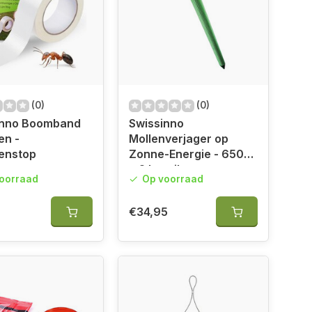
(0)
(0)
inno Boomband
Swissinno
en -
Mollenverjager op
enstop
Zonne-Energie - 650
m2 bereik
oorraad
Op voorraad
€34,95