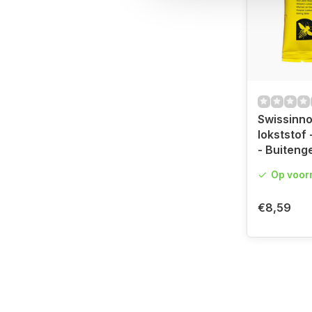
Swissinn
lokststof 
- Buiteng
Op voor
€8,59