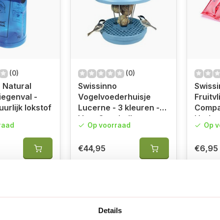
(0)
(0)
 Natural
Swissinno
Swiss
iegenval -
Vogelvoederhuisje
Fruitv
urlijk lokstof
Lucerne - 3 kleuren -
Compa
Voor 8 vetbollen
Herbru
raad
Op voorraad
Op v
dagen
€44,95
€6,95
Details