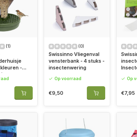
(1)
(0)
o
Swissinno Vliegenval
Swiss
erhuisje
vensterbank - 4 stuks -
insect
 kleuren -
insectenwering
Insect
ak
raad
Op voorraad
Op v
€9,50
€7,95