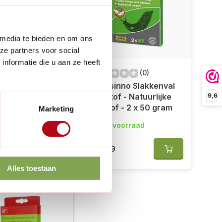
 media te bieden en om ons
ze partners voor social
nformatie die u aan ze heeft
(0)
(0)
inno Buxusmotval
Swissinno Slakkenval
9,6
romonen - Niet
Lokstof - Natuurlijke
en
lokstof - 2 x 50 gram
Marketing
vriendelijk
oorraad
Op voorraad
5
€6,79
Alles toestaan