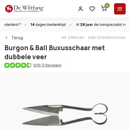
0
n Nederland.*
14
dagen bedenktijd
Al
28 jaar
de tuinspecialist
voor
Terug
Art: 3380244
EAN: 5019360002444
Burgon & Ball
Buxusschaar met
dubbele veer
9/10 (2 Reviews)