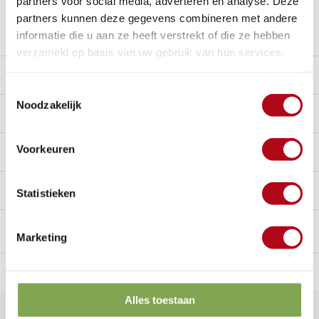
partners voor social media, adverteren en analyse. Deze
partners kunnen deze gegevens combineren met andere
Stel een vraag over dit product
informatie die u aan ze heeft verstrekt of die ze hebben
verzameld op basis van uw gebruik van hun services.
Product video
Toestemmingsselectie
Noodzakelijk
Beschrijving
Voorkeuren
Reviews
9/10
Handig voor erbij
Statistieken
Marketing
n Nederland.*
14
dagen bedenktijd
Al
28 jaar
de tuinspecialist
voo
Alles toestaan