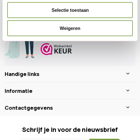
Klantenservice
Selectie toestaan
Veelgestelde vragen
0346 218 111
info@dewiltfang.nl
Weigeren
+31 640511932
Handige links
Informatie
Contactgegevens
Schrijf je in voor de nieuwsbrief