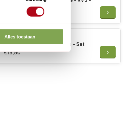
Burgon & Ball Verspeenlatje - RVS -
18 cm
€6,99
Alles toestaan
Burgon & Ball Zaaischepjes - Set
€15,50