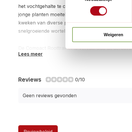
het vochtgehalte te controleren, de wortelontwikke
jonge planten moeiteloos te verplanten. Geschikt
kweken van diverse perkplanten, salades en kruide
snelgroeiende wortels.
Weigeren
De Compact Roottrainer is vervaardigd uit gerecycl
Lees meer
rijen van 4 cellen, met een totale afmeting van 8 
8 cm. De bijgeleverde opvangbak zorgt voor een 
georganiseerde kweekomgeving.
Reviews
0/10
Geen reviews gevonden
Reviewbeleid