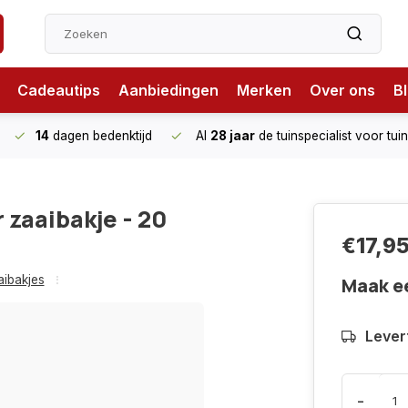
Cadeautips
Aanbiedingen
Merken
Over ons
B
14
dagen bedenktijd
Al
28 jaar
de tuinspecialist
voor tui
zaaibakje - 20
€17,9
aibakjes
Maak e
Levert
-