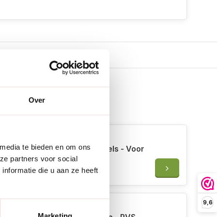
Over
 erbij
 media te bieden en om ons
Burgon & Ball RHS Plantlabels - Voor
ze partners voor social
zaailingen - 50 stuks
nformatie die u aan ze heeft
€6,50
9,6
Marketing