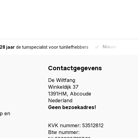
Nieuw:
Haal je bes
28 jaar
de tuinspecialist
voor tuinliefhebbers
Contactgegevens
De Wiltfang
Winkeldijk 37
1391HM, Abcoude
Nederland
Geen bezoekadres!
p en
KVK nummer: 53512812
Btw nummer: