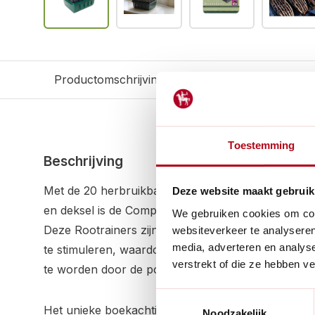
Productomschrijving
Reviews
Gerelateerd
Toestemming
Beschrijving
Met de 20 herbruikbare zaaicellen van 8 cm diep
Deze website maakt gebruik
en deksel is de Compact Roottrainer een must-have
We gebruiken cookies om cont
Deze Rootrainers zijn ontworpen om een krachtig
websiteverkeer te analyseren
media, adverteren en analys
te stimuleren, waardoor de planten recht en kluitvr
verstrekt of die ze hebben v
te worden door de pot.
Toestemmingsselectie
Het unieke boekachtige ontwerp van de Rootraine
Noodzakelijk