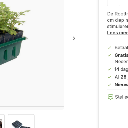
De Roottr
cm diep 
stimulere
Lees me
Betaal
Grati
Neder
14
dag
Al
28 
Nieuw
Stel e