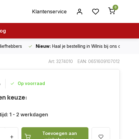
0
Klantenservice
log
nliefhebbers
Nieuw:
Haal je bestelling in Wilnis bij ons op!
Art: 3274010
EAN: 0651609107012
5
Op voorraad
en keuze:
ijd: 1 - 2 werkdagen
Toevoegen aan
+