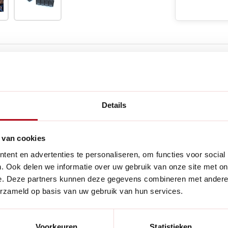
e producten
Details
Handig voor
 en bijbehorende opvangbak
 van cookies
 voor elke tuinliefhebber.
ent en advertenties te personaliseren, om functies voor social
e en gezonde wortelvorming
. Ook delen we informatie over uw gebruik van onze site met on
e. Deze partners kunnen deze gegevens combineren met andere i
ij groeien, zonder ingeperkt
erzameld op basis van uw gebruik van hun services.
rs maakt het gemakkelijk om
Voorkeuren
Statistieken