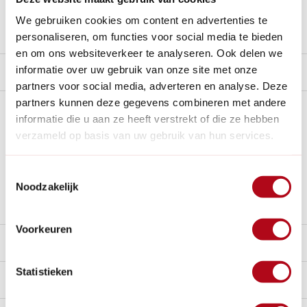
We gebruiken cookies om content en advertenties te
Stel een vraag over dit product
personaliseren, om functies voor social media te bieden
en om ons websiteverkeer te analyseren. Ook delen we
informatie over uw gebruik van onze site met onze
Product video
partners voor social media, adverteren en analyse. Deze
partners kunnen deze gegevens combineren met andere
Plus- en minpunten
informatie die u aan ze heeft verstrekt of die ze hebben
verzameld op basis van uw gebruik van hun services.
Niet een harde straal
Eenvoudig op sproeivoet te zetten
Toestemmingsselectie
Noodzakelijk
Apart sproeivoet erbij kopen
Voorkeuren
Beschrijving
Statistieken
Reviews
9.3/10