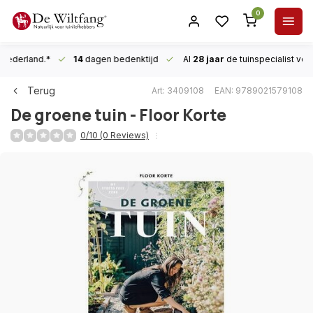
0
n Nederland.*
14
dagen bedenktijd
Al
28 jaar
de tuinspecialist
voor
Terug
Art: 3409108
EAN: 9789021579108
De groene tuin - Floor Korte
0/10 (0 Reviews)