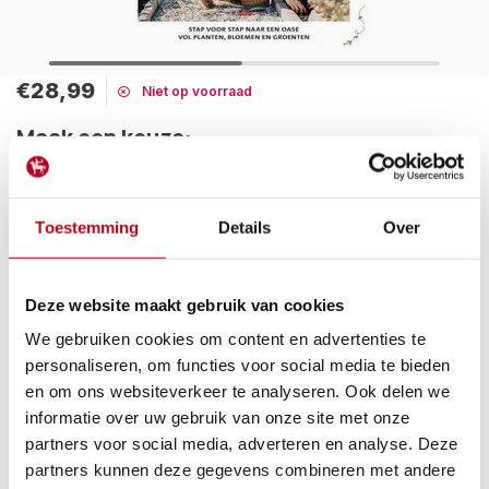
€28,99
Niet op voorraad
Maak een keuze:
Tijdelijk uitverkocht
Toestemming
Details
Over
De Groene Tuin, stap voor stap naar een oase vol planten,
bloemen en groenten. Floor Korte laat zien hoe je van een saai
balkon of een tuin een prachtige groene plek maakt.
Lees meer
Deze website maakt gebruik van cookies
We gebruiken cookies om content en advertenties te
Betaal achteraf met Riverty.
personaliseren, om functies voor social media te bieden
Gratis verzenden
vanaf € 60 in België en Nederland.*
en om ons websiteverkeer te analyseren. Ook delen we
14
dagen bedenktijd
informatie over uw gebruik van onze site met onze
Al
28 jaar
de tuinspecialist voor tuinliefhebbers
partners voor social media, adverteren en analyse. Deze
Nieuw:
Haal je bestelling in Wilnis bij ons op!
partners kunnen deze gegevens combineren met andere