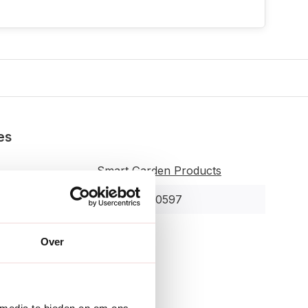
es
Smart Garden Products
5050642010597
r:
5841400
Over
enschappen
merken