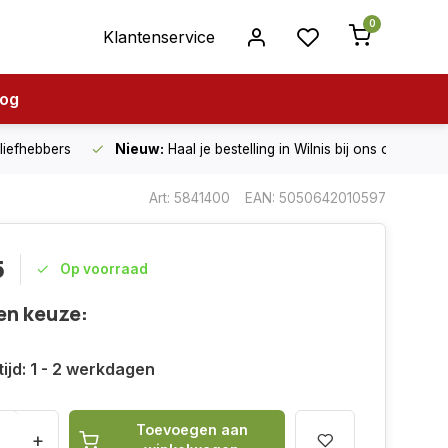
0
Klantenservice
log
nliefhebbers
Nieuw:
Haal je bestelling in Wilnis bij ons op!
Art: 5841400
EAN: 5050642010597
5
Op voorraad
en keuze:
ijd: 1 - 2 werkdagen
Toevoegen aan
+