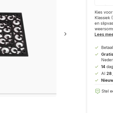
Kies voo
Klassiek
en slipva
weersoms
Lees me
Betaal
Grati
Neder
14
dag
Al
28 
Nieuw
Stel e