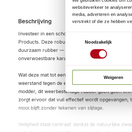
We gebruiken cookies om cont
websiteverkeer te analyseren
media, adverteren en analys
Beschrijving
verstrekt of die ze hebben v
Investeer in een schone entree met de Deurmat Kl
Toestemmingsselectie
Products
. Deze robuuste mat van 45 x 75 cm
is v
Noodzakelijk
duurzaam rubber — een materiaal dat wij bij De Wi
onverwoestbare karakter en praktische eenvoud.
Wat deze mat tot een onmisbare bondgenoot maakt, 
Weigeren
weerstand tegen de elementen. Of het nu gaat om
modder, dit weerbestendige rubber geeft geen krim
zorgt ervoor dat vuil effectief wordt opgevangen, t
mooi blijft zonder tekenen van slijtage.
Veiligheid staat centraal: dankzij de natuurlijke zw