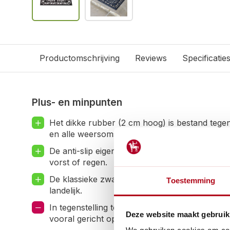
Productomschrijving
Reviews
Specificatie
Plus- en minpunten
Het dikke rubber (2 cm hoog) is bestand tegen 
en alle weersomstandigheden.
De anti-slip eigenschappen minimaliseren het ris
vorst of regen.
De klassieke zwarte uitstraling past bij elke 
Toestemming
landelijk.
In tegenstelling tot kokosvezel heeft deze mat 
Deze website maakt gebruik
vooral gericht op het opvangen van grof vuil e