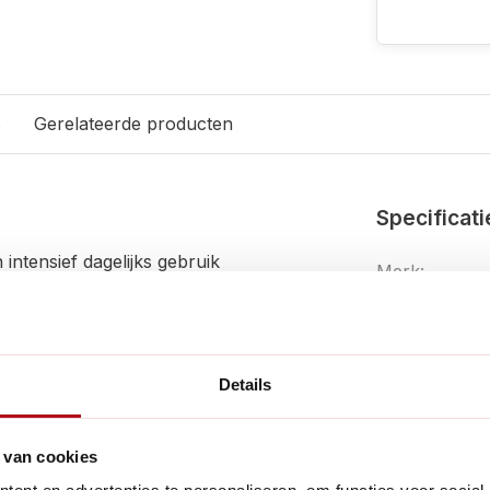
s
Gerelateerde producten
Specificati
intensief dagelijks gebruik
Merk:
EAN:
ico op uitglijden, zelfs bij
Artikelnumme
woning, van modern tot
Details
Fysieke eig
geen borstelharen; hij is
 van cookies
n nattigheid.
Overige ken