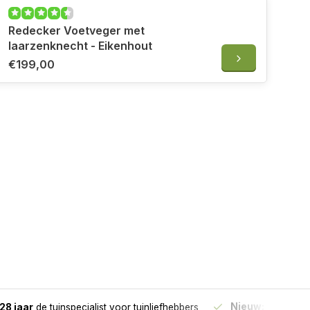
Redecker Voetveger met
laarzenknecht - Eikenhout
€199,00
Nieuw:
Haal je bes
28 jaar
de tuinspecialist
voor tuinliefhebbers