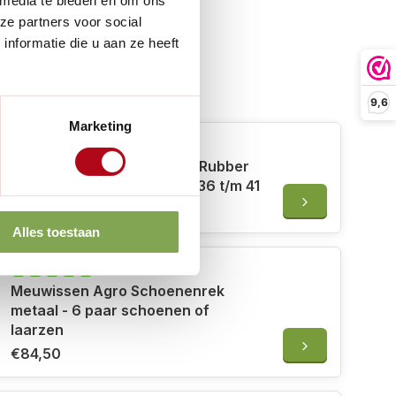
 media te bieden en om ons
ze partners voor social
nformatie die u aan ze heeft
 erbij
9,6
Marketing
Rouchette Tuinlaars grijs - Rubber
en Neopreen - Enkelaars - 36 t/m 41
€49,95
Alles toestaan
Meuwissen Agro Schoenenrek
metaal - 6 paar schoenen of
laarzen
€84,50