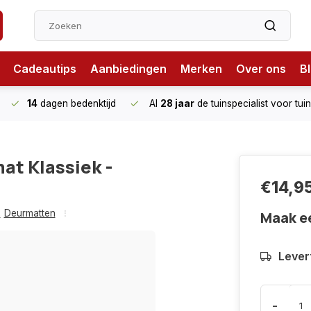
Cadeautips
Aanbiedingen
Merken
Over ons
B
14
dagen bedenktijd
Al
28 jaar
de tuinspecialist
voor tui
at Klassiek -
€14,9
,
Deurmatten
Maak e
Levert
-