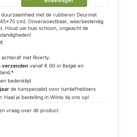
winkelwagen
r duurzaamheid met de rubberen Deurmat
 (45x75 cm). Onverwoestbaar, weerbestendig
st. Houd uw huis schoon, ongeacht de
tandigheden!
er
 achteraf met Riverty.
s verzenden
vanaf € 60 in België en
land.*
en bedenktijd
jaar
de tuinspecialist voor tuinliefhebbers
:
Haal je bestelling in Wilnis bij ons op!
en vraag over dit product