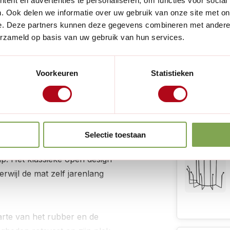
ent en advertenties te personaliseren, om functies voor social
Lees meer
. Ook delen we informatie over uw gebruik van onze site met on
e. Deze partners kunnen deze gegevens combineren met andere i
erzameld op basis van uw gebruik van hun services.
Handig voor
assiek
van Smart Garden
ervaardigd uit hoogwaardig,
Voorkeuren
Statistieken
ltfang
waarderen om zijn
is zijn uitzonderlijke
Selectie toestaan
 hevige regen, sneeuw of
p. Het klassieke open design
erwijl de mat zelf jarenlang
aarte van het rubber en de