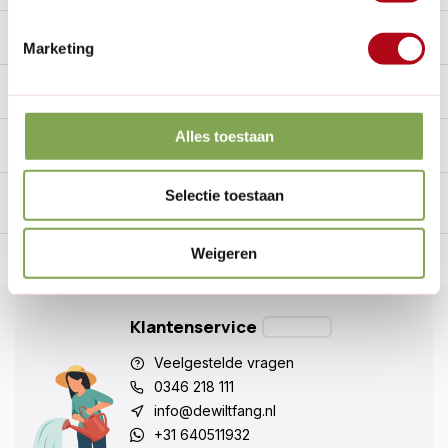
Reviews
0/10
Marketing
Specificaties
Alles toestaan
Handig voor erbij
Selectie toestaan
Weigeren
n Nederland.*
14
dagen bedenktijd
Al
28 jaar
de tuinspecialist
voo
Klantenservice
Veelgestelde vragen
0346 218 111
info@dewiltfang.nl
+31 640511932