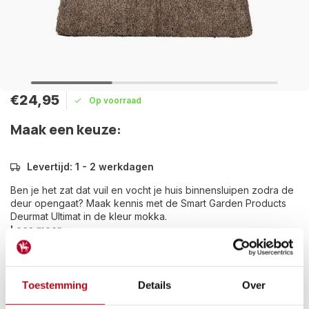
€24,95
Op voorraad
Maak een keuze:
Levertijd: 1 - 2 werkdagen
Ben je het zat dat vuil en vocht je huis binnensluipen zodra de
deur opengaat? Maak kennis met de Smart Garden Products
Deurmat Ultimat in de kleur mokka.
Lees meer
Betaal achteraf met Riverty.
Gratis verzenden
vanaf € 60 in België en Nederland.*
Toestemming
Details
Over
14
dagen bedenktijd