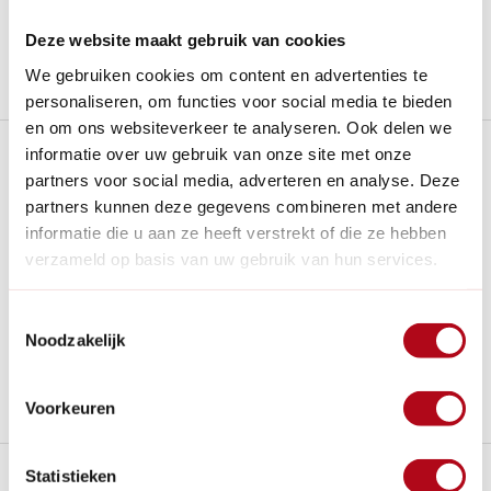
Al
28 jaar
de tuinspecialist voor tuinliefhebbers
Nieuw:
Haal je bestelling in Wilnis bij ons op!
Deze website maakt gebruik van cookies
We gebruiken cookies om content en advertenties te
Stel een vraag over dit product
personaliseren, om functies voor social media te bieden
en om ons websiteverkeer te analyseren. Ook delen we
Plus- en minpunten
informatie over uw gebruik van onze site met onze
partners voor social media, adverteren en analyse. Deze
partners kunnen deze gegevens combineren met andere
De mokka-tint geeft een luxe, natuurlijke uitstraling en
verbergt vuil effectief.
informatie die u aan ze heeft verstrekt of die ze hebben
verzameld op basis van uw gebruik van hun services.
De speciale vezels zuigen nattigheid en modder op als
een spons.
Eenvoudig te reinigen op 30°C voor een langdurig frisse
Toestemmingsselectie
mat.
Noodzakelijk
Specifiek ontwikkeld voor gebruik binnen; voor buiten
adviseren wij onze kokos- of rubbercollectie.
Voorkeuren
Beschrijving
Statistieken