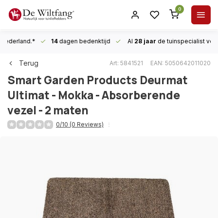
0
n Nederland.*
14
dagen bedenktijd
Al
28 jaar
de tuinspecialist
voor
Terug
Art: 5841521
EAN: 5050642011020
Smart Garden Products
Deurmat
Ultimat - Mokka - Absorberende
vezel - 2 maten
0/10 (0 Reviews)