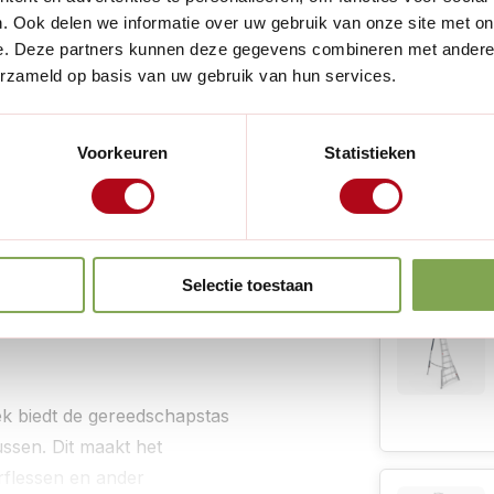
. Ook delen we informatie over uw gebruik van onze site met on
Overige ken
e. Deze partners kunnen deze gegevens combineren met andere i
erzameld op basis van uw gebruik van hun services.
Geschikt voor
sche oplossing voor het
Aantal artikel
ijdens het werken op hoogte.
Voorkeuren
Statistieken
naadloos op het bovenste
Lees meer
ssen.
Handig voor
tabiele plaatsing op het
Selectie toestaan
klittenbandriemen zorgen
door de tas, zelfs vol
 biedt de gereedschapstas
ssen. Dit maakt het
flessen en ander