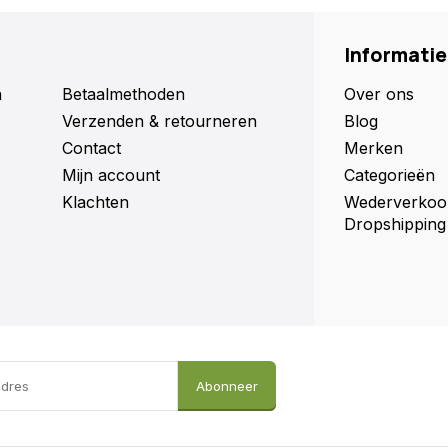
spullen in of aan de
Informatie
. Het Henchman-logo is in
n
Betaalmethoden
Over ons
t.
Verzenden & retourneren
Blog
Contact
Merken
Mijn account
Categorieën
Klachten
Wederverkoo
Dropshipping
Abonneer