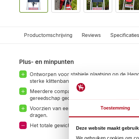
Productomschrijving
Reviews
Specificatie
Plus- en minpunten
Ontworpen voor stabiele plaatsing op de Hen
sterke klittenbandriemen.
Meerdere compartimenten, zakken en elastis
gereedschap geordend.
Toestemming
Voorzien van een schouderriem en een robuu
dragen.
Het totale gewicht van de inhoud mag niet me
Deze website maakt gebruik
We gebruiken cookies om cont