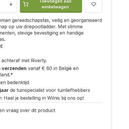
Toevoegen aan
+
winkelwagen
man gereedschapstas, veilig en georganiseerd
hap op uw driepootladder. Met slimme
enten, stevige bevestiging en handige
es.
er
 achteraf met Riverty.
s verzenden
vanaf € 60 in België en
land.*
en bedenktijd
jaar
de tuinspecialist voor tuinliefhebbers
:
Haal je bestelling in Wilnis bij ons op!
en vraag over dit product