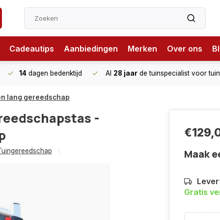
Cadeautips
Aanbiedingen
Merken
Over ons
B
14
dagen bedenktijd
Al
28 jaar
de tuinspecialist
voor tui
 en lang gereedschap
reedschapstas -
€129,
p
Tuingereedschap
Maak e
Lever
Gratis v