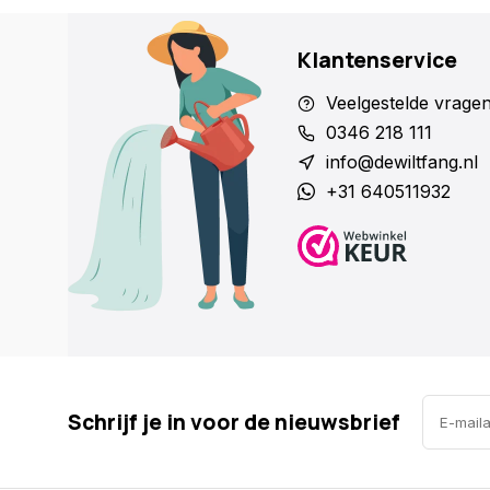
Belangrijke opmerking:
Het totale gewicht van de 
Klantenservice
gereedschapstas mag
niet
meer dan 5 kg bedragen
Veelgestelde vrage
wit op de voorkant van de gereedschapstas gedruk
0346 218 111
info@dewiltfang.nl
+31 640511932
Schrijf je in voor de nieuwsbrief