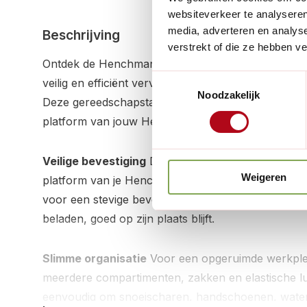
websiteverkeer te analyseren
media, adverteren en analys
Beschrijving
verstrekt of die ze hebben v
Ontdek de Henchman Gereedschapstas, een prakti
Toestemmingsselectie
veilig en efficiënt vervoeren van je gereedschap t
Noodzakelijk
Deze gereedschapstas is specifiek ontworpen om 
platform van jouw Henchman driepootladder te pa
Veilige bevestiging
De tas is ontworpen voor een s
Weigeren
platform van je Henchman driepootladder. Sterke 
voor een stevige bevestiging rond de leuning, waar
beladen, goed op zijn plaats blijft.
Slimme organisatie
Voor een opgeruimde werkplek
meerdere compartimenten, zakken en elastische lu
eenvoudig om snoeischaren, handschoenen, water