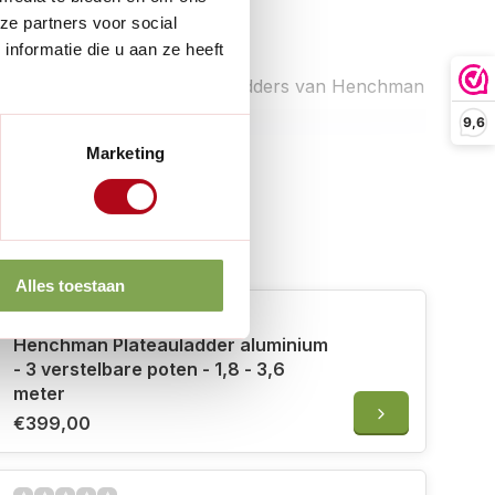
ze partners voor social
merken
nformatie die u aan ze heeft
:
Driepootladders van Henchman
9,6
en in verpakking:
1 stuk
Marketing
 erbij
Alles toestaan
Henchman Plateauladder aluminium
- 3 verstelbare poten - 1,8 - 3,6
meter
€399,00