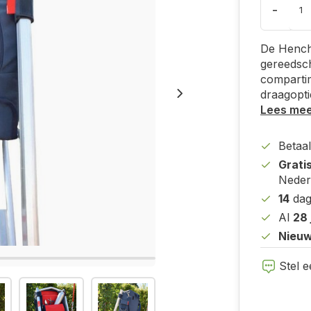
-
De Hench
gereedsc
compartim
draagopti
Lees me
Betaal
Grati
Neder
14
dag
Al
28 
Nieuw
Stel e