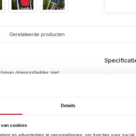
s
Gerelateerde producten
Specificati
chman driepootladder met
Merk:
EAN:
che lussen houden
Artikelnumme
Details
st handvat voor gemakkelijk
Fysieke eig
er dan 5 kg bedragen.
 van cookies
Kleur:
ent en advertenties te personaliseren, om functies voor social