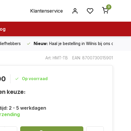
0
Klantenservice
log
nliefhebbers
Nieuw:
Haal je bestelling in Wilnis bij ons op!
Art: HMT-TB
EAN: 8700730015901
00
Op voorraad
en keuze:
tijd: 2 - 5 werkdagen
erzending