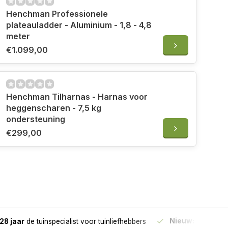
Henchman Professionele
plateauladder - Aluminium - 1,8 - 4,8
meter
€1.099,00
Henchman Tilharnas - Harnas voor
heggenscharen - 7,5 kg
ondersteuning
€299,00
Nieuw:
Haal je bes
28 jaar
de tuinspecialist
voor tuinliefhebbers