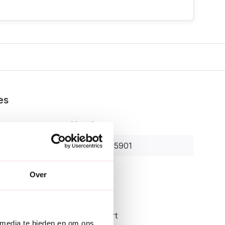
es
Henchman
8700730015901
r:
HMT-TB
Over
enschappen
Rood, zwart
 media te bieden en om ons