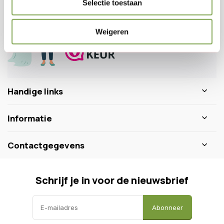
Selectie toestaan
0346 218 111
info@dewiltfang.nl
+31 640511932
Weigeren
Handige links
Informatie
Contactgegevens
Schrijf je in voor de nieuwsbrief
Abonneer