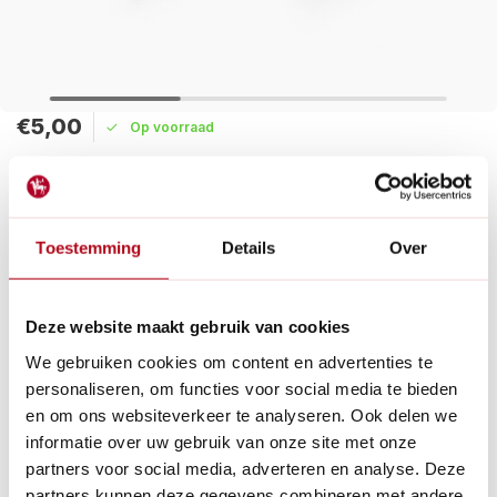
€5,00
Op voorraad
Maak een keuze:
Levertijd: 1 - 2 werkdagen
Toestemming
Details
Over
Onze ladderhaak is speciaal ontworpen voor gebruik op een
ladder, zodat je moeiteloos je mand of emmer aan de
ladderboom kunt hangen.
Deze website maakt gebruik van cookies
Lees meer
We gebruiken cookies om content en advertenties te
personaliseren, om functies voor social media te bieden
Betaal achteraf met Riverty.
en om ons websiteverkeer te analyseren. Ook delen we
Gratis verzenden
vanaf € 60 in België en Nederland.*
informatie over uw gebruik van onze site met onze
14
dagen bedenktijd
partners voor social media, adverteren en analyse. Deze
Al
28 jaar
de tuinspecialist voor tuinliefhebbers
partners kunnen deze gegevens combineren met andere
Nieuw:
Haal je bestelling in Wilnis bij ons op!