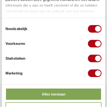
informatie die u aan ze heeft verstrekt of die ze hebben
Stel een vraag over dit product
verzameld op basis van uw gebruik van hun services.
Toestemmingsselectie
Beschrijving
Noodzakelijk
Reviews
9.6/10
Voorkeuren
Handig voor erbij
Statistieken
Marketing
n Nederland.*
14
dagen bedenktijd
Al
28 jaar
de tuinspecialist
voo
Klantenservice
Alles toestaan
Veelgestelde vragen