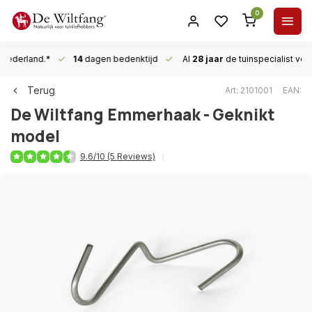
0
n Nederland.*
14
dagen bedenktijd
Al
28 jaar
de tuinspecialist
voor
Terug
Art: 2101001
EAN:
De Wiltfang
Emmerhaak - Geknikt
model
9.6/10 (5 Reviews)