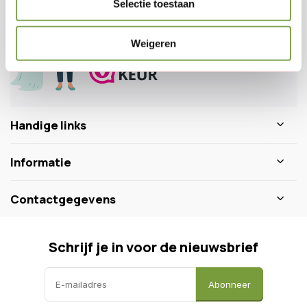
Selectie toestaan
0346 218 111
info@dewiltfang.nl
+31 640511932
Weigeren
Handige links
Informatie
Contactgegevens
Schrijf je in voor de nieuwsbrief
Abonneer