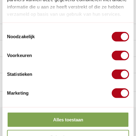
informatie die u aan ze heeft verstrekt of die ze hebben
Stel een vraag over dit product
verzameld op basis van uw gebruik van hun services.
Toestemmingsselectie
Beschrijving
Noodzakelijk
Reviews
10/10
Voorkeuren
Handig voor erbij
Statistieken
Marketing
n Nederland.*
14
dagen bedenktijd
Al
28 jaar
de tuinspecialist
voo
Klantenservice
nu geopend
Alles toestaan
Veelgestelde vragen