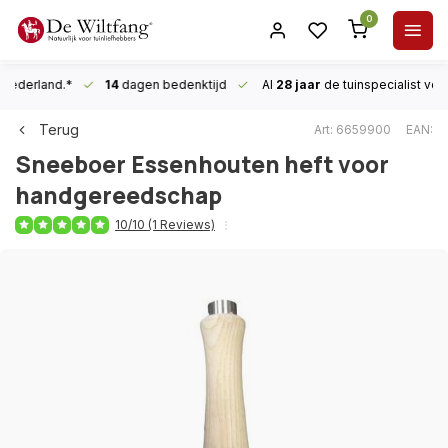
0
n Nederland.*
14
dagen bedenktijd
Al
28 jaar
de tuinspecialist
voor
Terug
Art: 6659900
EAN:
Sneeboer
Essenhouten heft voor
handgereedschap
10/10 (1 Reviews)