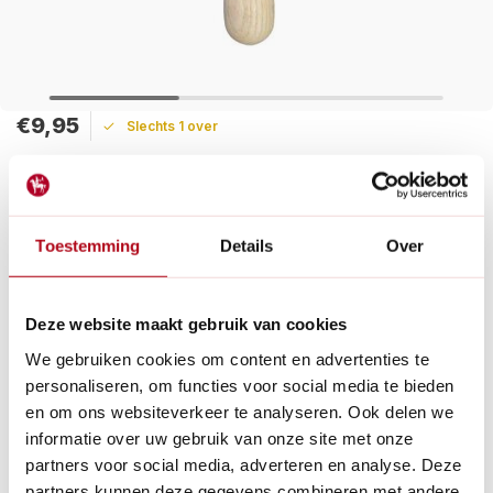
€9,95
Slechts 1 over
Maak een keuze:
Levertijd: 1 - 2 werkdagen
Toestemming
Details
Over
Het essenhouten handvat voor handgereedschap is
eenvoudig te monteren met een stift van 6 mm en
konstruktielijm (PUR lijm bijvoorbeeld).
Deze website maakt gebruik van cookies
Lees meer
We gebruiken cookies om content en advertenties te
personaliseren, om functies voor social media te bieden
Betaal achteraf met Riverty.
en om ons websiteverkeer te analyseren. Ook delen we
Gratis verzenden
vanaf € 60 in België en Nederland.*
informatie over uw gebruik van onze site met onze
14
dagen bedenktijd
partners voor social media, adverteren en analyse. Deze
Al
28 jaar
de tuinspecialist voor tuinliefhebbers
partners kunnen deze gegevens combineren met andere
Nieuw:
Haal je bestelling in Wilnis bij ons op!